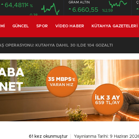
GRAM ALTIN
Ç
64,4811
£
%
6.660,55
%2,59
0.38
MI
GÜNCEL
SPOR
VIDEO HABER
KÜTAHYA GAZETELERI
 OPERASYONU: KÜTAHYA DAHİL 30 İLDE 104 GÖZALTI
61 kez okunmuştur
Yayınlanma Tarihi: 9 Haziran 202