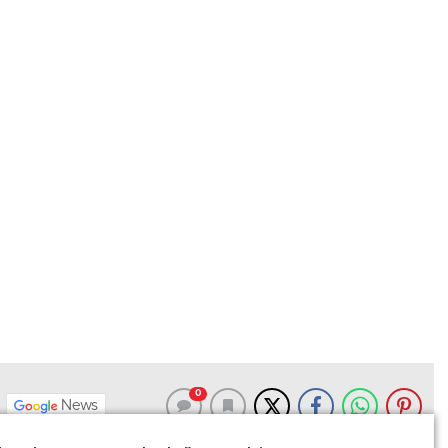
0
News