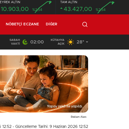
EYREK ALTIN
TAM ALTIN
10.903,00
43.427,00
%2,54
%2,54
NÖBETÇI ECZANE
DIĞER
SABAH
KÜTAHYA
02:00
28°
02:03
/
VAKTI
AÇIK
Reklam Alanı
6 12:52
- Güncelleme Tarihi: 9 Haziran 2026 12:52