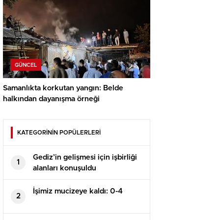
GÜNCEL
Samanlıkta korkutan yangın: Belde
halkından dayanışma örneği
KATEGORİNİN POPÜLERLERİ
Gediz’in gelişmesi için işbirliği
1
alanları konuşuldu
İşimiz mucizeye kaldı: 0-4
2