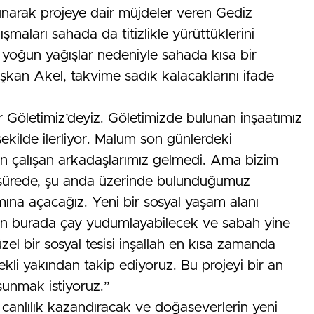
unarak projeye dair müjdeler veren Gediz
maları sahada da titizlikle yürüttüklerini
n yoğun yağışlar nedeniyle sahada kısa bir
şkan Akel, takvime sadık kalacaklarını ifade
r Göletimiz’deyiz. Göletimizde bulunan inşaatımız
şekilde ilerliyor. Malum son günlerdeki
gün çalışan arkadaşlarımız gelmedi. Ama bizim
ir sürede, şu anda üzerinde bulunduğumuz
ımına açacağız. Yeni bir sosyal yaşam alanı
rken burada çay yudumlayabilecek ve sabah yine
üzel bir sosyal tesisi inşallah en kısa zamanda
ekli yakından takip ediyoruz. Bu projeyi bir an
sunmak istiyoruz.”
 canlılık kazandıracak ve doğaseverlerin yeni