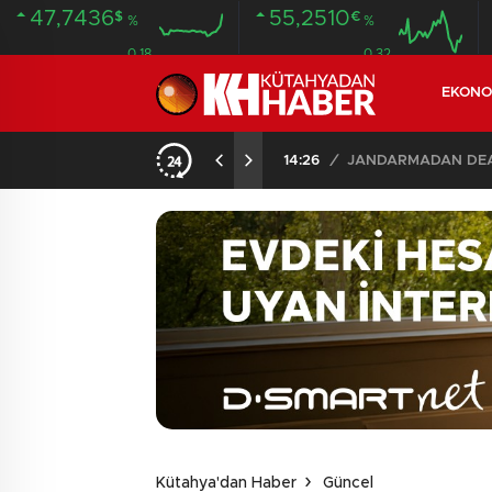
47,7436
55,2510
$
€
%
%
0.18
0.32
EKONO
14:26
/
JANDARMADAN DEAŞ
Kütahya'dan Haber
Güncel