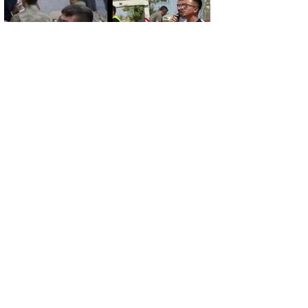
GÜNCEL
AYNI VALİ, AYNI ASKER, AYNI DUA: 9
YIL SONRA EMET’TE DUYGULANDIRAN
BULUŞMA
GÜNCEL
GERMİYAN KAMPÜSÜ İÇİN GERİ SAYIM
BAŞLADI! KSBÜ REKTÖRÜ TARİH VERDİ