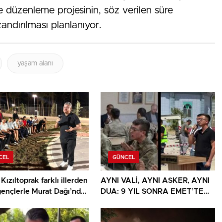
e düzenleme projesinin, söz verilen süre
andırılması planlanıyor.
yaşam alanı
CEL
GÜNCEL
Kızıltoprak farklı illerden
AYNI VALİ, AYNI ASKER, AYNI
gençlerle Murat Dağı’nda
DUA: 9 YIL SONRA EMET’TE
u
DUYGULANDIRAN BULUŞMA