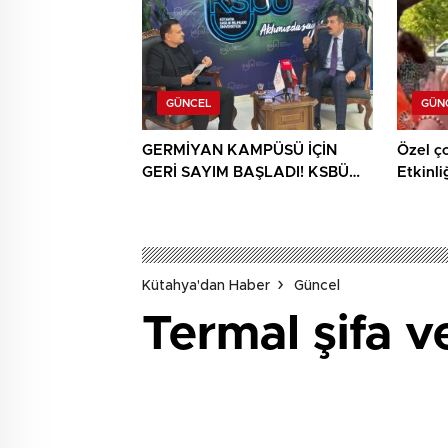
GÜNCEL
GÜN
GERMİYAN KAMPÜSÜ İÇİN
Özel ç
GERİ SAYIM BAŞLADI! KSBÜ
Etkinli
REKTÖRÜ TARİH VERDİ
Kütahya'dan Haber
Güncel
Termal şifa v