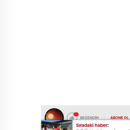
BEĞENDİM
ABONE OL
Sıradaki haber:
Sıradaki haber: