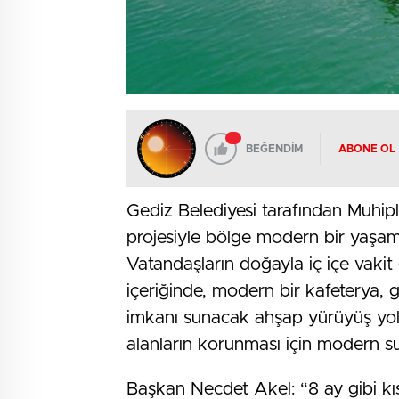
BEĞENDİM
ABONE OL
Gediz Belediyesi tarafından Muhip
projesiyle bölge modern bir yaşa
Vatandaşların doğayla iç içe vakit
içeriğinde, modern bir kafeterya, 
imkanı sunacak ahşap yürüyüş yollar
alanların korunması için modern su
Başkan Necdet Akel: “8 ay gibi kı