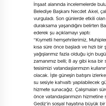
İnşaat alanında incelemelerde bul
Belediye Başkanı Necdet Akel, çalış
vurguladı. Son günlerde etkili ola
duraksama yaşandığını belirten Ba
ederek şu açıklamayı yaptı:
“Kıymetli hemşehrilerimiz, Muhiple
kısa süre önce başladı ve hızlı bir 
yağışlarımız fazla olduğu için bu
zamanımız belli; 8 ay gibi kısa b
tesisimizi vatandaşlarımızın kullan
olacak. İşte güneşin batışını izle
su sesiyle kahvaltı yapılabilecek g
hizmete sunacağız. Çalışmaları sür
önce vatandaşlarımızın hizmetine 
Gediz’in sosyal hayatına büyük bir