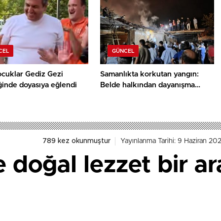
CEL
GÜNCEL
ocuklar Gediz Gezi
Samanlıkta korkutan yangın:
ğinde doyasıya eğlendi
Belde halkından dayanışma
örneği
789 kez okunmuştur
Yayınlanma Tarihi: 9 Haziran 202
e doğal lezzet bir a