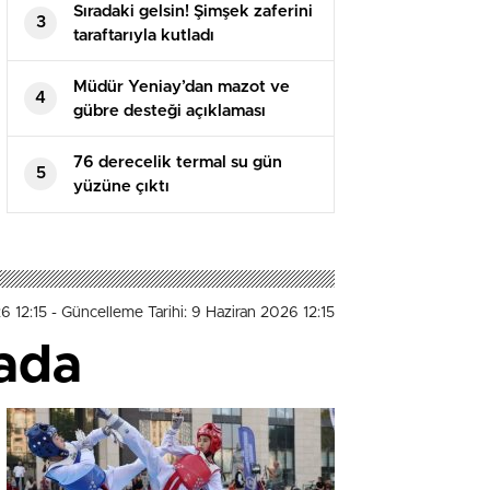
Sıradaki gelsin! Şimşek zaferini
3
taraftarıyla kutladı
Müdür Yeniay’dan mazot ve
4
gübre desteği açıklaması
76 derecelik termal su gün
5
yüzüne çıktı
6 12:15
- Güncelleme Tarihi: 9 Haziran 2026 12:15
rada