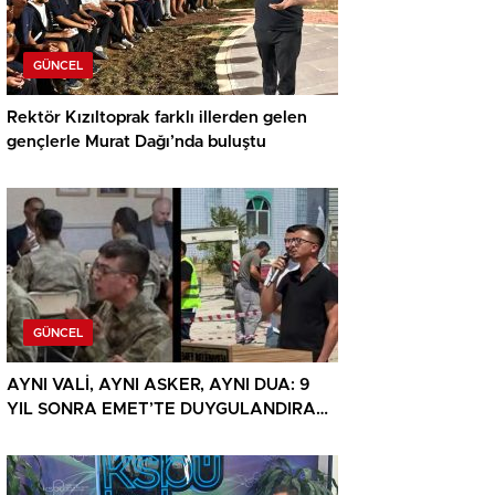
GÜNCEL
Rektör Kızıltoprak farklı illerden gelen
gençlerle Murat Dağı’nda buluştu
GÜNCEL
AYNI VALİ, AYNI ASKER, AYNI DUA: 9
YIL SONRA EMET’TE DUYGULANDIRAN
BULUŞMA