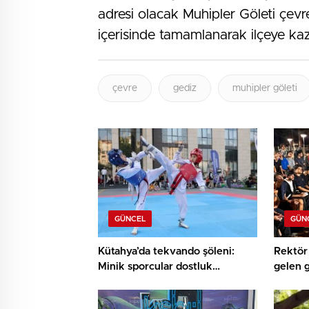
adresi olacak Muhipler Göleti çevr
içerisinde tamamlanarak ilçeye kaz
çevre
gediz
muhipler göleti
GÜNCEL
GÜN
Kütahya’da tekvando şöleni:
Rektör 
Minik sporcular dostluk
gelen 
müsabakasında buluştu
buluşt