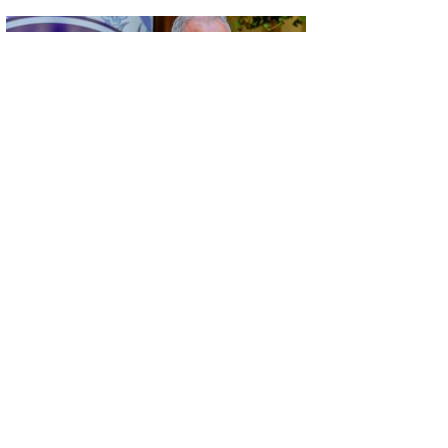
GÜNCEL
KÜSAD’IN ‘DAĞLIK FRİGYA’ PROJESİ
ESKİŞEHİR’DE SANATSEVERLERLE
BULUŞUYOR
GÜNCEL
KONYA’DA VEFA BULUŞMASI…