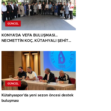
GÜNCEL
KONYA’DA VEFA BULUŞMASI…
NECMETTİN KOÇ, KÜTAHYALI ŞEHİT
AİLELERİ VE GAZİLERİ AĞIRLADI
GÜNCEL
Kütahyaspor’da yeni sezon öncesi destek
buluşması