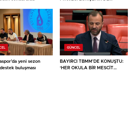
SANATSEVERLERLE
BULUŞUYOR
CEL
GÜNCEL
aspor’da yeni sezon
BAYIRCI TBMM’DE KONUŞTU:
 destek buluşması
‘HER OKULA BİR MESCİT
AYRICALIK DEĞİL, HAKTIR’