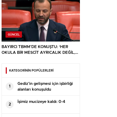
GÜNCEL
BAYIRCI TBMM’DE KONUŞTU: ‘HER
OKULA BİR MESCİT AYRICALIK DEĞİL,
HAKTIR’
KATEGORİNİN POPÜLERLERİ
Gediz’in gelişmesi için işbirliği
1
alanları konuşuldu
İşimiz mucizeye kaldı: 0-4
2