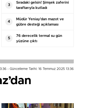
Sıradaki gelsin! Şimşek zaferini
3
taraftarıyla kutladı
Müdür Yeniay’dan mazot ve
4
gübre desteği açıklaması
76 derecelik termal su gün
5
yüzüne çıktı
13:36
- Güncelleme Tarihi: 16 Temmuz 2025 13:36
az’dan