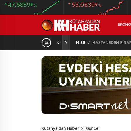
47,6859
55,0639
$
€
%
%
0.05
-0.13
EKONO
ANDI
20:58
/
Kütahya'dan Haber
Güncel