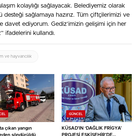
laşım kolaylığı sağlayacak. Belediyemiz olarak
lü desteği sağlamaya hazırız. Tüm çiftçilerimizi ve
e davet ediyorum. Gediz’imizin gelişimi için her
 ifadelerini kullandı.
ım ve hayvancılık
CEL
GÜNCEL
ta çıkan yangın
KÜSAD’IN ‘DAĞLIK FRİGYA’
den söndürüldü
PROJESİ ESKİŞEHİR’DE