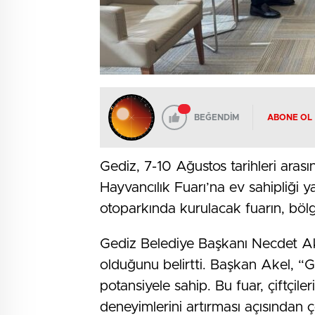
BEĞENDİM
ABONE OL
Gediz, 7-10 Ağustos tarihleri ara
Hayvancılık Fuarı’na ev sahipliğ
otoparkında kurulacak fuarın, böl
Gediz Belediye Başkanı Necdet Akel
olduğunu belirtti. Başkan Akel, “G
potansiyele sahip. Bu fuar, çiftçile
deneyimlerini artırması açısından