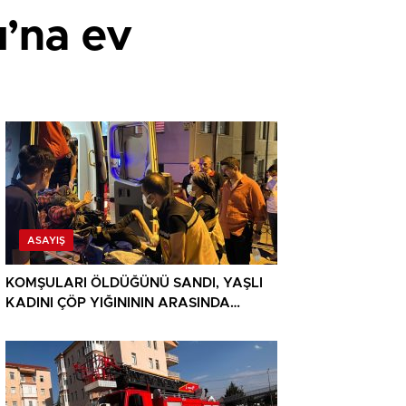
ı’na ev
ASAYIŞ
KOMŞULARI ÖLDÜĞÜNÜ SANDI, YAŞLI
KADINI ÇÖP YIĞINININ ARASINDA
BULUNDU