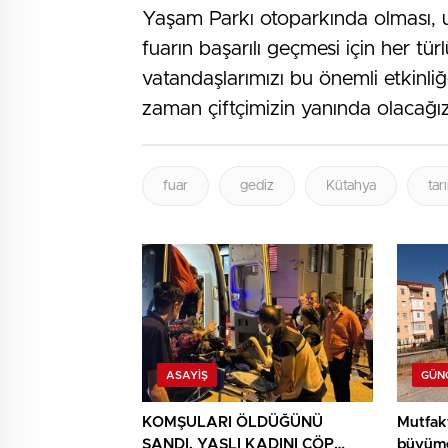
Yaşam Parkı otoparkında olması, u
fuarın başarılı geçmesi için her tür
vatandaşlarımızı bu önemli etkinliğ
zaman çiftçimizin yanında olacağız”
fuar
gediz
Kütahya
tar
ASAYIŞ
GÜN
KOMŞULARI ÖLDÜĞÜNÜ
Mutfak
SANDI, YAŞLI KADINI ÇÖP
büyüme