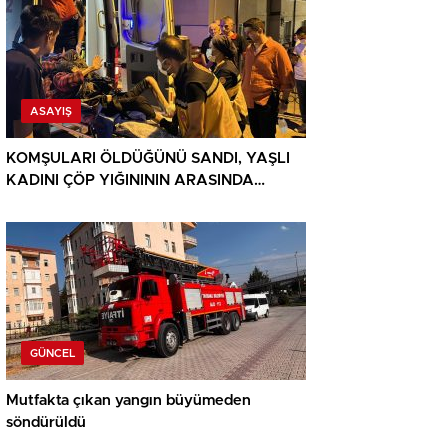
ASAYIŞ
KOMŞULARI ÖLDÜĞÜNÜ SANDI, YAŞLI
KADINI ÇÖP YIĞINININ ARASINDA
BULUNDU
GÜNCEL
Mutfakta çıkan yangın büyümeden
söndürüldü