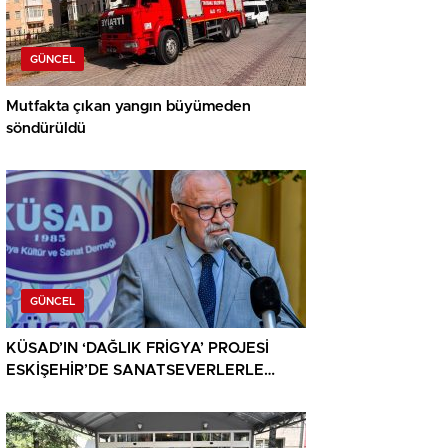
GÜNCEL
Mutfakta çıkan yangın büyümeden
söndürüldü
GÜNCEL
KÜSAD’IN ‘DAĞLIK FRİGYA’ PROJESİ
ESKİŞEHİR’DE SANATSEVERLERLE
BULUŞUYOR