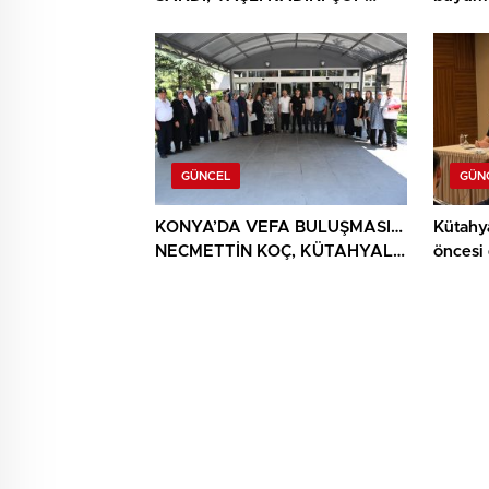
YIĞINININ ARASINDA
BULUNDU
GÜNCEL
GÜN
KONYA’DA VEFA BULUŞMASI…
Kütahy
NECMETTİN KOÇ, KÜTAHYALI
öncesi
ŞEHİT AİLELERİ VE GAZİLERİ
AĞIRLADI