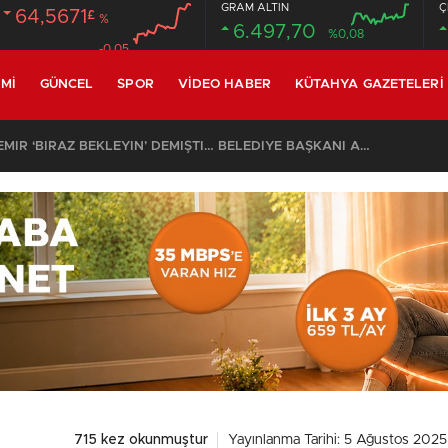
GRAM ALTIN
Ç
64,5671
£
%
6.497,70
%0,08
-0.05
MI
GÜNCEL
SPOR
VIDEO HABER
KÜTAHYA GAZETELERI
SON DAKİKA – AYDEMİR ‘BİRAZ BEKLEYİN’ DEMİŞTİ… BELEDİYE BAŞKANI AK PARTİ’YE GEÇİYOR
715 kez okunmuştur
Yayınlanma Tarihi: 5 Ağustos 2025