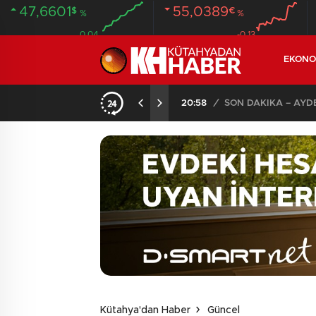
47,6601
55,0389
$
€
%
%
0.04
-0.13
EKONO
ANDI
20:58
/
Kütahya'dan Haber
Güncel