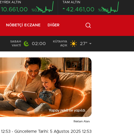
EYREK ALTIN
TAM ALTIN
10.661,00
42.461,00
%0,26
%0,26
NÖBETÇI ECZANE
DIĞER
SABAH
KÜTAHYA
02:00
27°
12:49
/
17 YAŞINDAKİ GENCİN CANSIZ BEDENİ ORMANLIK 
VAKTI
AÇIK
Reklam Alanı
 12:53
- Güncelleme Tarihi: 5 Ağustos 2025 12:53