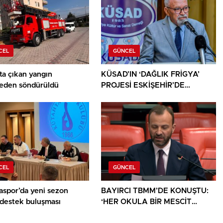
CEL
GÜNCEL
ta çıkan yangın
KÜSAD’IN ‘DAĞLIK FRİGYA’
den söndürüldü
PROJESİ ESKİŞEHİR’DE
SANATSEVERLERLE
BULUŞUYOR
CEL
GÜNCEL
aspor’da yeni sezon
BAYIRCI TBMM’DE KONUŞTU:
 destek buluşması
‘HER OKULA BİR MESCİT
AYRICALIK DEĞİL, HAKTIR’