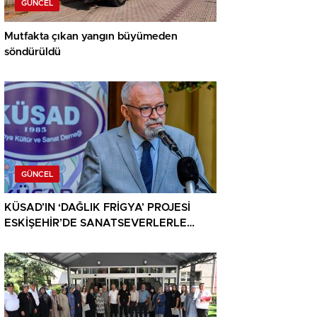
GÜNCEL
Mutfakta çıkan yangın büyümeden
söndürüldü
GÜNCEL
KÜSAD’IN ‘DAĞLIK FRİGYA’ PROJESİ
ESKİŞEHİR’DE SANATSEVERLERLE
BULUŞUYOR