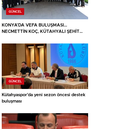
GÜNCEL
KONYA’DA VEFA BULUŞMASI…
NECMETTİN KOÇ, KÜTAHYALI ŞEHİT
AİLELERİ VE GAZİLERİ AĞIRLADI
GÜNCEL
Kütahyaspor’da yeni sezon öncesi destek
buluşması