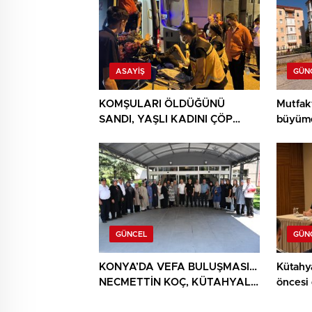
ASAYIŞ
GÜN
KOMŞULARI ÖLDÜĞÜNÜ
Mutfak
SANDI, YAŞLI KADINI ÇÖP
büyüme
YIĞINININ ARASINDA
BULUNDU
GÜNCEL
GÜN
KONYA’DA VEFA BULUŞMASI…
Kütahy
NECMETTİN KOÇ, KÜTAHYALI
öncesi
ŞEHİT AİLELERİ VE GAZİLERİ