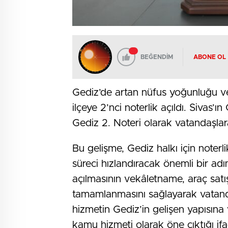
BEĞENDİM
ABONE OL
Gediz’de artan nüfus yoğunluğu ve 
ilçeye 2’nci noterlik açıldı. Siva
Gediz 2. Noteri olarak vatandaşla
Bu gelişme, Gediz halkı için noter
süreci hızlandıracak önemli bir adım
açılmasının vekâletname, araç satı
tamamlanmasını sağlayarak vatandaşl
hizmetin Gediz’in gelişen yapısına 
kamu hizmeti olarak öne çıktığı ifa