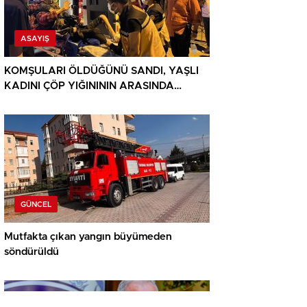
ASAYIŞ
KOMŞULARI ÖLDÜĞÜNÜ SANDI, YAŞLI
KADINI ÇÖP YIĞINININ ARASINDA
BULUNDU
GÜNCEL
Mutfakta çıkan yangın büyümeden
söndürüldü