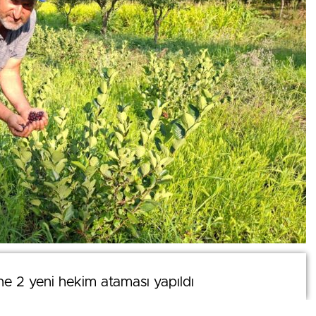
0
’ne 2 yeni hekim ataması yapıldı
’ne 2 yeni hekim ataması yapıldı
News