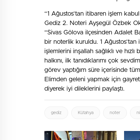
“1 Ağustos’tan itibaren işlem kabu
Gediz 2. Noteri Ayşegül Özbek Okçu
“Sivas Gölova ilçesinden Adalet Ba
bir noterlik kuruldu. 1 Ağustos’tan
işlemlerini inşallah sağlıklı ve hızl
halkını, ilk tanıdıklarımı çok sevd
görev yaptığım süre içerisinde tüm
Elimden geleni yapmak için gayret
diyerek iyi dileklerini paylaştı.
gediz
Kütahya
noter
n