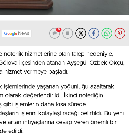
0
News
noterlik hizmetlerine olan talep nedeniyle,
s’ın Gölova ilçesinden atanan Ayşegül Özbek Okçu,
ra hizmet vermeye başladı.
lik işlemlerinde yaşanan yoğunluğu azaltarak
 olarak değerlendirildi. İkinci noterliğin
ş gibi işlemlerin daha kısa sürede
arın işlerini kolaylaştıracağı belirtildi. Bu yeni
ve artan ihtiyaçlarına cevap veren önemli bir
de edildi.