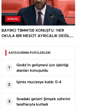
GÜNCEL
BAYIRCI TBMM’DE KONUŞTU: ‘HER
OKULA BİR MESCİT AYRICALIK DEĞİL,
HAKTIR’
KATEGORİNİN POPÜLERLERİ
Gediz’in gelişmesi için işbirliği
1
alanları konuşuldu
İşimiz mucizeye kaldı: 0-4
2
Sıradaki gelsin! Şimşek zaferini
3
taraftarıyla kutladı