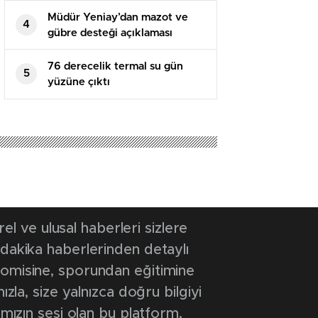
Müdür Yeniay’dan mazot ve
4
gübre desteği açıklaması
76 derecelik termal su gün
5
yüzüne çıktı
 ve ulusal haberleri sizlere
 dakika haberlerinden detaylı
onomisine, sporundan eğitimine
ızla, size yalnızca doğru bilgiyi
ımızın sesi olan bu platform,