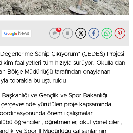
0
News
 Değerlerime Sahip Çıkıyorum” (ÇEDES) Projesi
ikim faaliyetleri tüm hızıyla sürüyor. Okullardan
an Bölge Müdürlüğü tarafından onaylanan
ıyla toprakla buluşturuldu
eri Başkanlığı ve Gençlik ve Spor Bakanlığı
 çerçevesinde yürütülen proje kapsamında,
 koordinasyonunda önemli çalışmalar
ulübü öğrencileri, öğretmenler, okul yöneticileri,
Gençlik ve Spor İl Müdürlüğü çalışanlarının