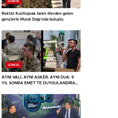
GÜNCEL
Rektör Kızıltoprak farklı illerden gelen
gençlerle Murat Dağı’nda buluştu
GÜNCEL
AYNI VALİ, AYNI ASKER, AYNI DUA: 9
YIL SONRA EMET’TE DUYGULANDIRAN
BULUŞMA