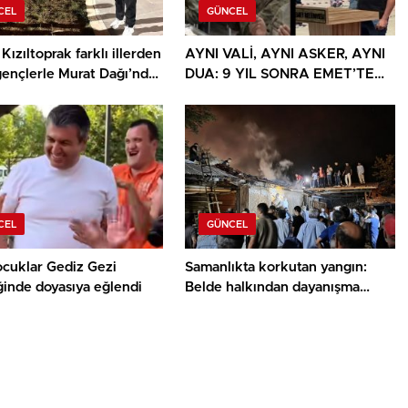
CEL
GÜNCEL
Kızıltoprak farklı illerden
AYNI VALİ, AYNI ASKER, AYNI
gençlerle Murat Dağı’nda
DUA: 9 YIL SONRA EMET’TE
u
DUYGULANDIRAN BULUŞMA
CEL
GÜNCEL
ocuklar Gediz Gezi
Samanlıkta korkutan yangın:
ğinde doyasıya eğlendi
Belde halkından dayanışma
örneği