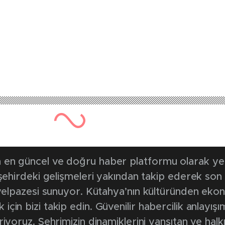
en güncel ve doğru haber platformu olarak yerel
, şehirdeki gelişmeleri yakından takip ederek son
k yelpazesi sunuyor. Kütahya’nın kültüründen ek
in bizi takip edin. Güvenilir habercilik anlayışım
riyoruz. Şehrimizin dinamiklerini yansıtan ve halk