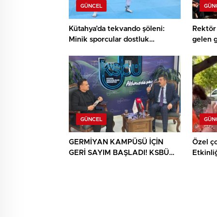
GÜNCEL
GÜN
Kütahya’da tekvando şöleni:
Rektör 
Minik sporcular dostluk
gelen 
müsabakasında buluştu
buluşt
GÜNCEL
GÜN
GERMİYAN KAMPÜSÜ İÇİN
Özel ç
GERİ SAYIM BAŞLADI! KSBÜ
Etkinli
REKTÖRÜ TARİH VERDİ