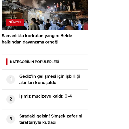
GÜNCEL
Samanlıkta korkutan yangın: Belde
halkından dayanışma örneği
KATEGORİNİN POPÜLERLERİ
Gediz’in gelişmesi için işbirliği
1
alanları konuşuldu
İşimiz mucizeye kaldı: 0-4
2
Sıradaki gelsin! Şimşek zaferini
3
taraftarıyla kutladı