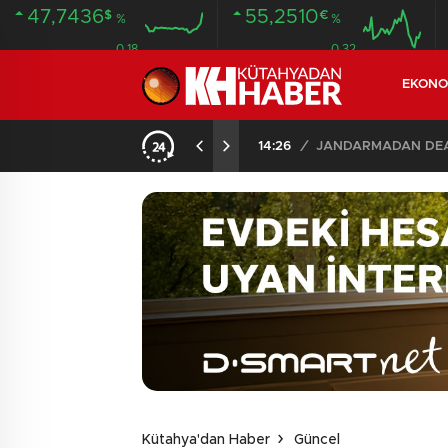
47,7436
55,2510
$
€
%
%
0.18
0.32
EKONO
ERASYONU: KÜTAHYA DAHİL 30 İLDE 104 GÖZALTI
Kütahya'dan Haber
Güncel