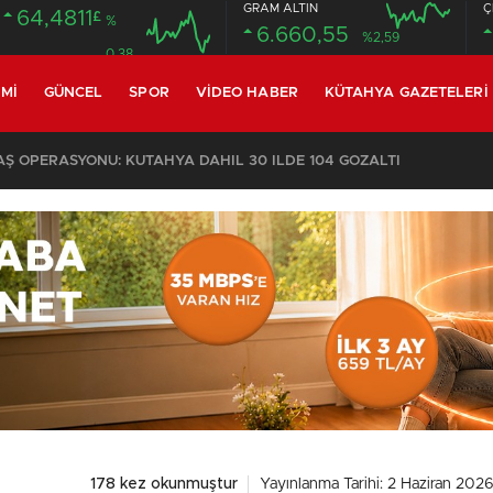
GRAM ALTIN
Ç
64,4811
£
%
6.660,55
%2,59
0.38
MI
GÜNCEL
SPOR
VIDEO HABER
KÜTAHYA GAZETELERI
02:03
/
178 kez okunmuştur
Yayınlanma Tarihi: 2 Haziran 202