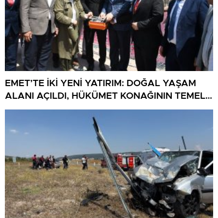
EMET’TE İKİ YENİ YATIRIM: DOĞAL YAŞAM
ALANI AÇILDI, HÜKÜMET KONAĞININ TEMELİ
ATILDI