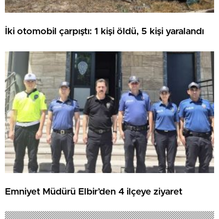
İki otomobil çarpıştı: 1 kişi öldü, 5 kişi yaralandı
Emniyet Müdürü Elbir’den 4 ilçeye ziyaret