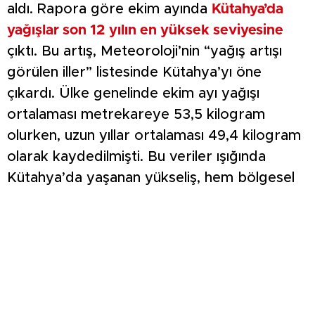
aldı. Rapora göre ekim ayında
Kütahya’da
yağışlar son 12 yılın en yüksek seviyesine
çıktı. Bu artış, Meteoroloji’nin “yağış artışı
görülen iller” listesinde Kütahya’yı öne
çıkardı. Ülke genelinde ekim ayı yağışı
ortalaması metrekareye 53,5 kilogram
olurken, uzun yıllar ortalaması 49,4 kilogram
olarak kaydedilmişti. Bu veriler ışığında
Kütahya’da yaşanan yükseliş, hem bölgesel
hem ulusal yağış artışı trendiyle paralel
seyretti. Raporda; İzmir, Amasya, Manisa,
Muğla ve Düzce gibi birçok ilde olduğu gibi
Kütahya’da da yağışların son derece yüksek
gerçekleştiği
vurgulandı. Özellikle Ege
Bölgesi, yüzde 51 ile yağış artışında