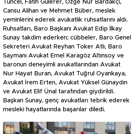
Tuncel, Fatih Gülerer, Özge Nur Bardakçı,
Cansu Alihan ve Mehmet Büber, meslek
yeminlerini ederek avukatlık ruhsatlarını aldı.
Ruhsatları, Baro Başkanı Avukat Edip İlkay
Sunay takdim ederken; cübbeler, Baro Genel
Sekreteri Avukat Reyhan Toker Atlı, Baro
Saymanı Avukat Emel Karagöz Altınsoy ve
baronun deneyimli avukatlarından Avukat
Nur Hayat Buran, Avukat Tuğrul Oyankaya,
Avukat İrem Erten, Avukat Yüksel Günaydın
ve Avukat Elif Ünal tarafından giydirildi.
Başkan Sunay, genç avukatları tebrik ederek
mesleki hayatlarında başarılar diledi.