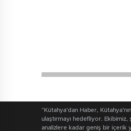
Kütahya'dan Haber
Güncel
Ekiplerden o
ziyareti