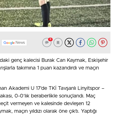
0
News
ındaki genç kalecisi Burak Can Kaymak, Eskişehir
ışlarla takımına 1 puan kazandırdı ve maçın
nan Akademi U 17’de TKİ Tavşanlı Linyitspor –
ası, 0-0’lık beraberlikle sonuçlandı. Maç
geçit vermeyen ve kalesinde devleşen 12
ak, maçın yıldızı olarak öne çıktı. Yaptığı