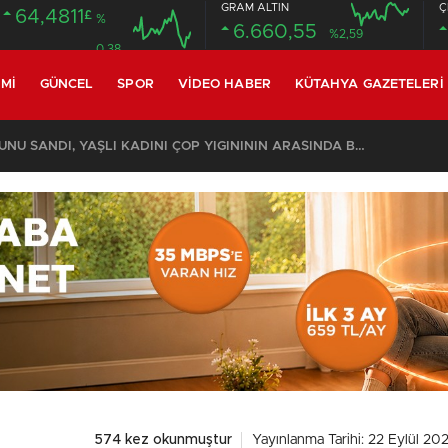
GRAM ALTIN
Ç
64,4811
£
%
6.660,55
%2,59
0.38
MI
GÜNCEL
SPOR
VIDEO HABER
KÜTAHYA GAZETELERI
KOMŞULARI ÖLDÜĞÜNÜ SANDI, YAŞLI KADINI ÇÖP YIĞINININ ARASINDA BULUNDU
574 kez okunmuştur
Yayınlanma Tarihi: 22 Eylül 20