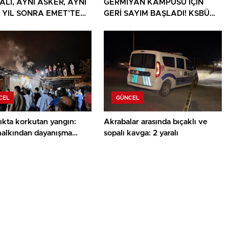
ALİ, AYNI ASKER, AYNI
GERMİYAN KAMPÜSÜ İÇİN
9 YIL SONRA EMET’TE
GERİ SAYIM BAŞLADI! KSBÜ
LANDIRAN BULUŞMA
REKTÖRÜ TARİH VERDİ
CEL
GÜNCEL
ıkta korkutan yangın:
Akrabalar arasında bıçaklı ve
halkından dayanışma
sopalı kavga: 2 yaralı