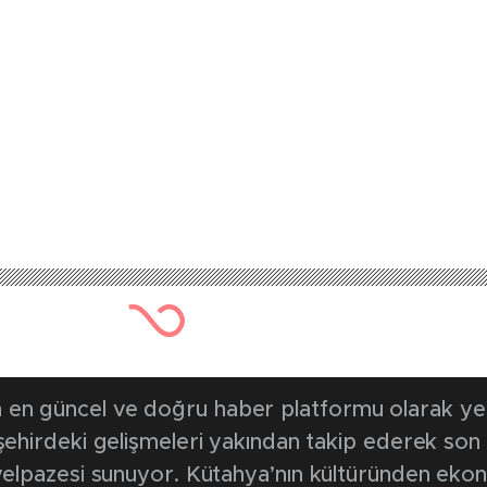
667 kez okunmuştur
Yayınlanma Tarihi: 22 Eylül 20
rganik pekmez evin