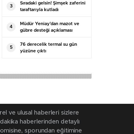
Sıradaki gelsin! Şimşek zaferini
3
taraftarıyla kutladı
Müdür Yeniay’dan mazot ve
4
gübre desteği açıklaması
76 derecelik termal su gün
5
yüzüne çıktı
25 13:50
- Güncelleme Tarihi: 22 Eylül 2025 13:50
e inceleme