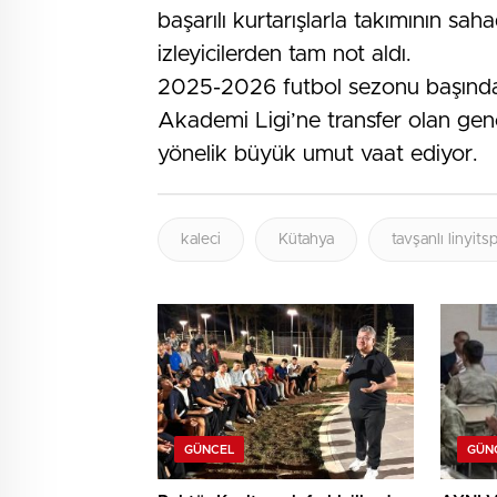
başarılı kurtarışlarla takımının sa
izleyicilerden tam not aldı.
2025-2026 futbol sezonu başında 
Akademi Ligi’ne transfer olan gen
yönelik büyük umut vaat ediyor.
kaleci
Kütahya
tavşanlı linyits
GÜNCEL
GÜN