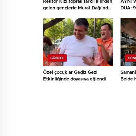
Rektör Kızıltoprak farklı illerden
AYNI V
gelen gençlerle Murat Dağı’nda
DUA: 
buluştu
DUYGU
GÜNCEL
GÜN
Özel çocuklar Gediz Gezi
Samanl
Etkinliğinde doyasıya eğlendi
Belde 
örneği