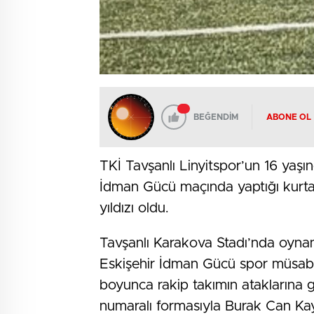
BEĞENDİM
ABONE OL
TKİ Tavşanlı Linyitspor’un 16 yaş
İdman Gücü maçında yaptığı kurtar
yıldızı oldu.
Tavşanlı Karakova Stadı’nda oyna
Eskişehir İdman Gücü spor müsabak
boyunca rakip takımın ataklarına 
numaralı formasıyla Burak Can Kaym