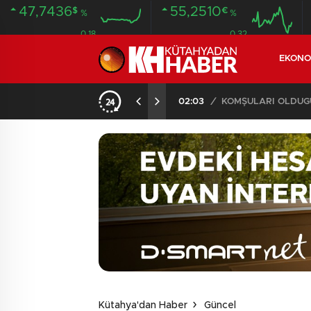
47,7436
55,2510
$
€
%
%
0.18
0.32
EKONO
İLDE 104 GÖZALTI
02:03
/
Kütahya'dan Haber
Güncel