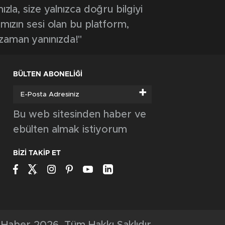
GÜNCEL
Rektör Kızıltoprak farklı illerden gelen
gençlerle Murat Dağı’nda buluştu
GÜNCEL
AYNI VALİ, AYNI ASKER, AYNI DUA: 9
YIL SONRA EMET’TE DUYGULANDIRAN
BULUŞMA