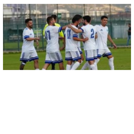
ŞİMŞEK İLK HAZIRLIK MAÇINDAN
GALİBİYETLE AYRILDI