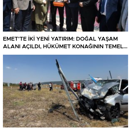
EMET’TE İKİ YENİ YATIRIM: DOĞAL YAŞAM
ALANI AÇILDI, HÜKÜMET KONAĞININ TEMELİ
ATILDI