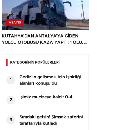
ASAYIŞ
KÜTAHYA’DAN ANTALYA’YA GİDEN
YOLCU OTOBÜSÜ KAZA YAPTI: 1 ÖLÜ, 15
YARALI
KATEGORİNİN POPÜLERLERİ
Gediz’in gelişmesi için işbirliği
1
alanları konuşuldu
İşimiz mucizeye kaldı: 0-4
2
Sıradaki gelsin! Şimşek zaferini
3
taraftarıyla kutladı