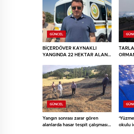
GÜNCEL
GÜN
BİÇERDÖVER KAYNAKLI
TARLA
YANGINDA 22 HEKTAR ALAN
ORMAN
YANDI
GÜNCEL
GÜN
Yangın sonrası zarar gören
‘Yüzme
alanlarda hasar tespit çalışması
okulu 
yapıldı
ediyor