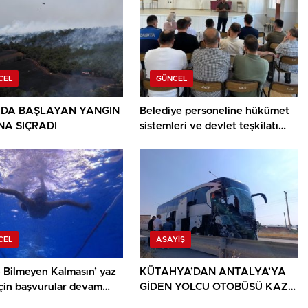
CEL
GÜNCEL
DA BAŞLAYAN YANGIN
Belediye personeline hükümet
A SIÇRADI
sistemleri ve devlet teşkilatı
anlatıldı
CEL
ASAYIŞ
 Bilmeyen Kalmasın’ yaz
KÜTAHYA’DAN ANTALYA’YA
için başvurular devam
GİDEN YOLCU OTOBÜSÜ KAZA
YAPTI: 1 ÖLÜ, 15 YARALI