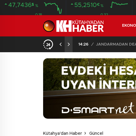
47,7436
55,2510
$
€
%
%
0.18
0.32
EKONO
14:26
/
JANDARMADAN DEAŞ
Kütahya'dan Haber
Güncel