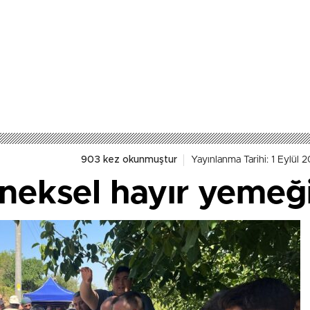
903 kez okunmuştur
Yayınlanma Tarihi: 1 Eylül 
eneksel hayır yemeğ