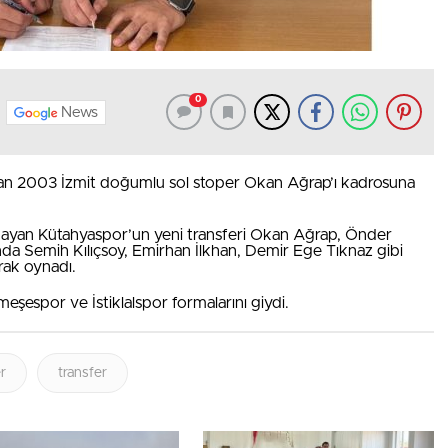
0
News
dan 2003 İzmit doğumlu sol stoper Okan Ağrap’ı kadrosuna
nayan Kütahyaspor’un yeni transferi Okan Ağrap, Önder
mında Semih Kılıçsoy, Emirhan İlkhan, Demir Ege Tıknaz gibi
arak oynadı.
şespor ve İstiklalspor formalarını giydi.
r
transfer