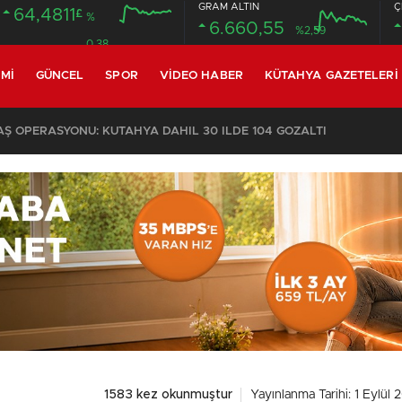
GRAM ALTIN
Ç
64,4811
£
%
6.660,55
%2,59
0.38
MI
GÜNCEL
SPOR
VIDEO HABER
KÜTAHYA GAZETELERI
 OPERASYONU: KÜTAHYA DAHİL 30 İLDE 104 GÖZALTI
1583 kez okunmuştur
Yayınlanma Tarihi: 1 Eylül 