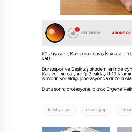
BEĞENDİM
ABONE OL
Kütahyaspor, Kahramanmaraş İstiklalspor’
kattı.
Bursaspor ve Beşiktaş akademileri’nde oy
Karaveli’nin çalıştırdığı Beşiktaş U-19 takı
isimlerin yer aldığı jenerasyonda düzenli ol
Daha sonra profesyonel olarak Ergene Velime
kütahyaspor
okan ağrap
stope