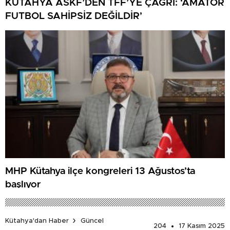
KÜTAHYA ASKF’DEN TFF’YE ÇAĞRI: ‘AMATÖR
FUTBOL SAHİPSİZ DEĞİLDİR’
MHP Kütahya ilçe kongreleri 13 Ağustos’ta
başlıyor
Kütahya'dan Haber
Güncel
204
17 Kasım 2025