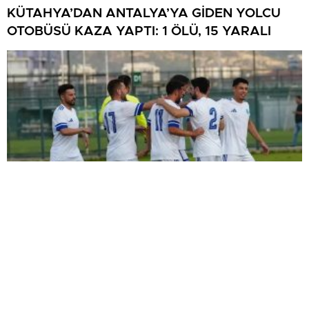
KÜTAHYA’DAN ANTALYA’YA GİDEN YOLCU
OTOBÜSÜ KAZA YAPTI: 1 ÖLÜ, 15 YARALI
ŞİMŞEK İLK HAZIRLIK MAÇINDAN
GALİBİYETLE AYRILDI