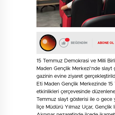
BEĞENDİM
ABONE OL
15 Temmuz Demokrasi ve Milli Birli
Maden Gençlik Merkezi’nde slayt g
gazinin evine ziyaret gerçekleştirild
Eti Maden Gençlik Merkezinde 15 
etkinlikleri çerçevesinde düzenle
Temmuz slayt gösterisi ile o gece 
İlçe Müdürü Yılmaz Uçar, Gençlik l
Akpınar nezaretinde ilçede ikamet