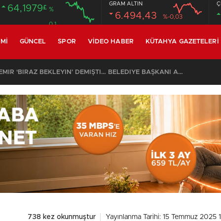
GRAM ALTIN
Ç
64,1979
£
%
6.494,43
%-0,03
0.1
MI
GÜNCEL
SPOR
VIDEO HABER
KÜTAHYA GAZETELERI
SON DAKİKA – AYDEMİR ‘BİRAZ BEKLEYİN’ DEMİŞTİ… BELEDİYE BAŞKANI AK PARTİ’YE GEÇİYOR
738 kez okunmuştur
Yayınlanma Tarihi: 15 Temmuz 2025 