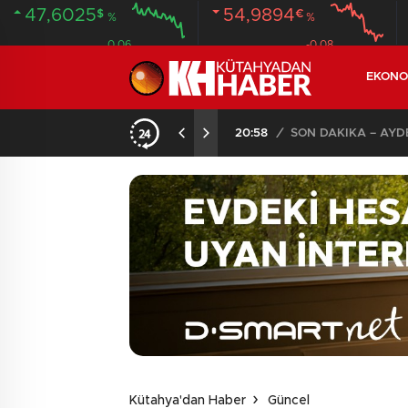
47,6025
54,9894
$
€
%
%
0.06
-0.08
EKONO
ANDI
20:58
/
Kütahya'dan Haber
Güncel