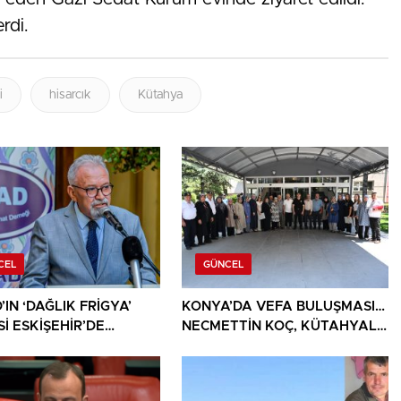
rdi.
i
hisarcık
Kütahya
CEL
GÜNCEL
IN ‘DAĞLIK FRİGYA’
KONYA’DA VEFA BULUŞMASI…
İ ESKİŞEHİR’DE
NECMETTİN KOÇ, KÜTAHYALI
SEVERLERLE
ŞEHİT AİLELERİ VE GAZİLERİ
ŞUYOR
AĞIRLADI