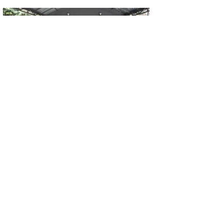
GÜNCEL
KONYA’DA VEFA BULUŞMASI…
NECMETTİN KOÇ, KÜTAHYALI ŞEHİT
AİLELERİ VE GAZİLERİ AĞIRLADI
GÜNCEL
Kütahyaspor’da yeni sezon öncesi destek