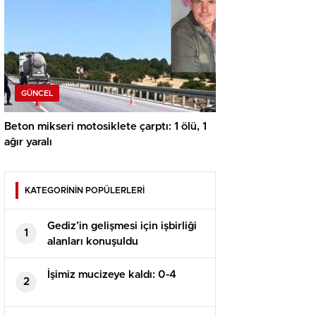
GÜNCEL
Beton mikseri motosiklete çarptı: 1 ölü, 1
ağır yaralı
KATEGORİNİN POPÜLERLERİ
Gediz’in gelişmesi için işbirliği
1
alanları konuşuldu
İşimiz mucizeye kaldı: 0-4
2