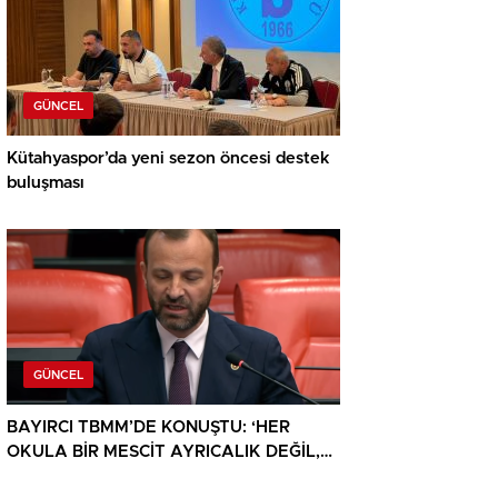
GÜNCEL
Kütahyaspor’da yeni sezon öncesi destek
buluşması
GÜNCEL
BAYIRCI TBMM’DE KONUŞTU: ‘HER
OKULA BİR MESCİT AYRICALIK DEĞİL,
HAKTIR’