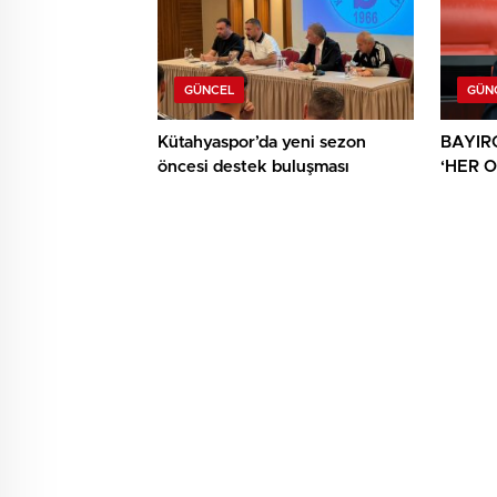
GÜNCEL
GÜN
Kütahyaspor’da yeni sezon
BAYIR
öncesi destek buluşması
‘HER 
AYRICA