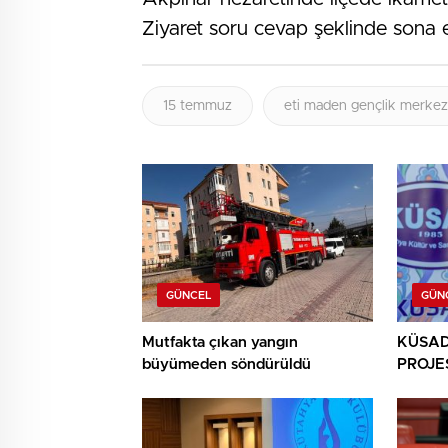
Ziyaret soru cevap şeklinde sona e
15 temmuz
eti maden gençlik merkez
GÜNCEL
GÜN
Mutfakta çıkan yangın
KÜSAD’
büyümeden söndürüldü
PROJES
SANAT
BULU