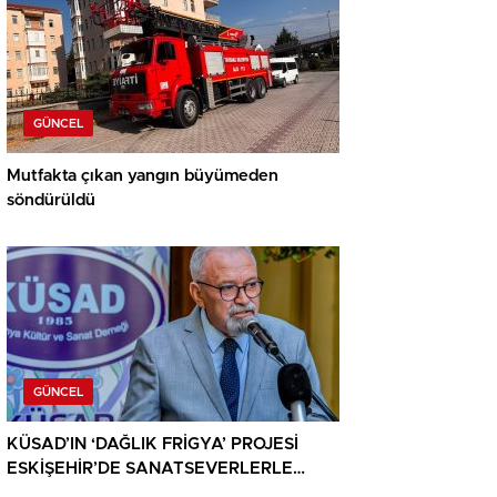
GÜNCEL
Mutfakta çıkan yangın büyümeden
söndürüldü
GÜNCEL
KÜSAD’IN ‘DAĞLIK FRİGYA’ PROJESİ
ESKİŞEHİR’DE SANATSEVERLERLE
BULUŞUYOR