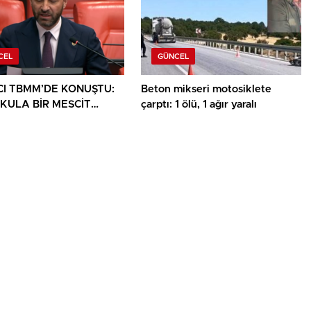
CEL
GÜNCEL
CI TBMM’DE KONUŞTU:
Beton mikseri motosiklete
OKULA BİR MESCİT
çarptı: 1 ölü, 1 ağır yaralı
LIK DEĞİL, HAKTIR’