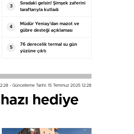
Sıradaki gelsin! Şimşek zaferini
3
taraftarıyla kutladı
Müdür Yeniay’dan mazot ve
4
gübre desteği açıklaması
76 derecelik termal su gün
5
yüzüne çıktı
12:28
- Güncelleme Tarihi: 15 Temmuz 2025 12:28
ihazı hediye