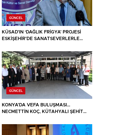
GÜNCEL
KÜSAD’IN ‘DAĞLIK FRİGYA’ PROJESİ
ESKİŞEHİR’DE SANATSEVERLERLE
BULUŞUYOR
GÜNCEL
KONYA’DA VEFA BULUŞMASI…
NECMETTİN KOÇ, KÜTAHYALI ŞEHİT
AİLELERİ VE GAZİLERİ AĞIRLADI