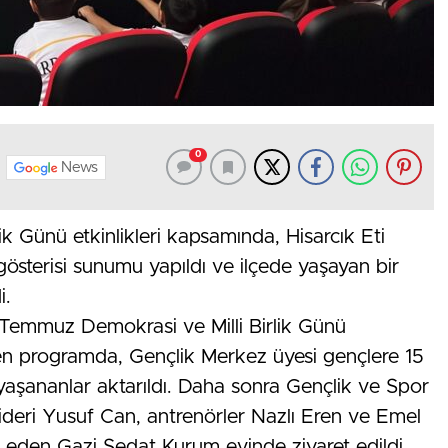
0
News
k Günü etkinlikleri kapsamında, Hisarcık Eti
österisi sunumu yapıldı ve ilçede yaşayan bir
i.
Temmuz Demokrasi ve Milli Birlik Günü
nen programda, Gençlik Merkez üyesi gençlere 15
yaşananlar aktarıldı. Daha sonra Gençlik ve Spor
ideri Yusuf Can, antrenörler Nazlı Eren ve Emel
 eden Gazi Sedat Kurum evinde ziyaret edildi.