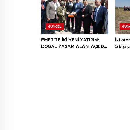
GÜNCEL
GÜN
EMET’TE İKİ YENİ YATIRIM:
İki otom
DOĞAL YAŞAM ALANI AÇILDI,
5 kişi 
HÜKÜMET KONAĞININ TEMELİ
ATILDI