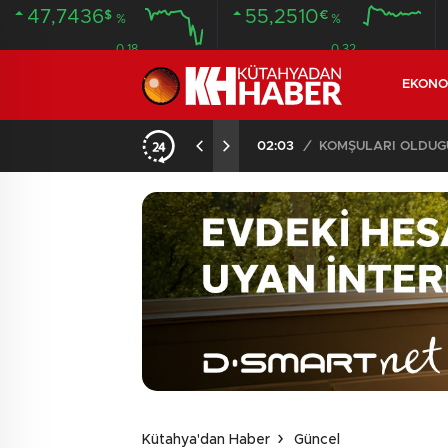
47,7436
55,2510
$
€
%
%
0.18
0.32
EKONO
İLDE 104 GÖZALTI
02:03
/
Kütahya'dan Haber
Güncel