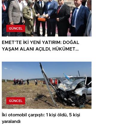
GÜNCEL
EMET’TE İKİ YENİ YATIRIM: DOĞAL
YAŞAM ALANI AÇILDI, HÜKÜMET
KONAĞININ TEMELİ ATILDI
GÜNCEL
İki otomobil çarpıştı: 1 kişi öldü, 5 kişi
yaralandı