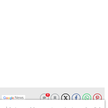
0
News