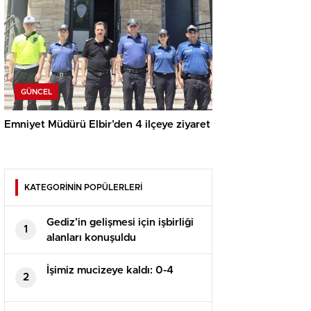
GÜNCEL
Emniyet Müdürü Elbir’den 4 ilçeye ziyaret
KATEGORİNİN POPÜLERLERİ
Gediz’in gelişmesi için işbirliği
1
alanları konuşuldu
İşimiz mucizeye kaldı: 0-4
2