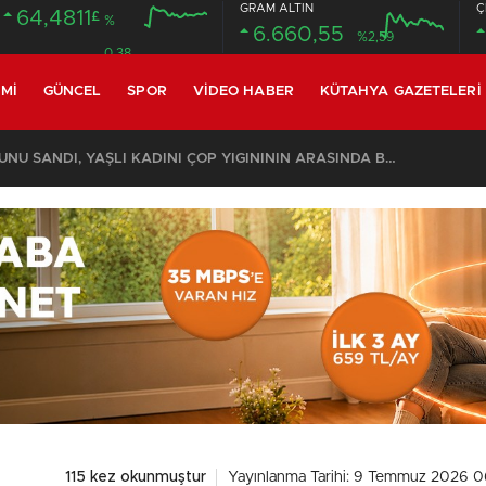
GRAM ALTIN
Ç
64,4811
£
%
6.660,55
%2,59
0.38
MI
GÜNCEL
SPOR
VIDEO HABER
KÜTAHYA GAZETELERI
KOMŞULARI ÖLDÜĞÜNÜ SANDI, YAŞLI KADINI ÇÖP YIĞINININ ARASINDA BULUNDU
115 kez okunmuştur
Yayınlanma Tarihi: 9 Temmuz 2026 0