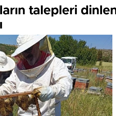
ıların talepleri dinl
ı