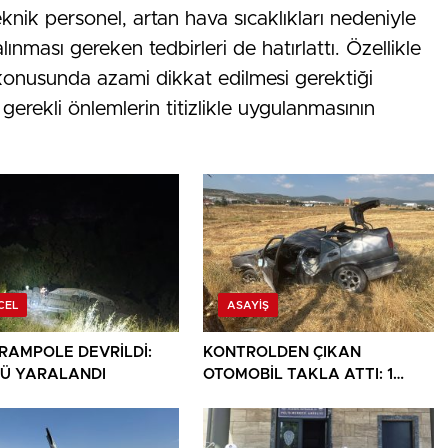
eknik personel, artan hava sıcaklıkları nedeniyle
lınması gereken tedbirleri de hatırlattı. Özellikle
 konusunda azami dikkat edilmesi gerektiği
 gerekli önlemlerin titizlikle uygulanmasının
CEL
ASAYIŞ
ARAMPOLE DEVRİLDİ:
KONTROLDEN ÇIKAN
Ü YARALANDI
OTOMOBİL TAKLA ATTI: 1
YARALI