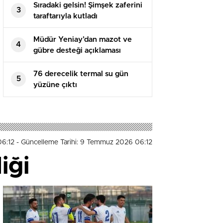
Sıradaki gelsin! Şimşek zaferini
3
taraftarıyla kutladı
Müdür Yeniay’dan mazot ve
4
gübre desteği açıklaması
76 derecelik termal su gün
5
yüzüne çıktı
06:12
- Güncelleme Tarihi: 9 Temmuz 2026 06:12
iği