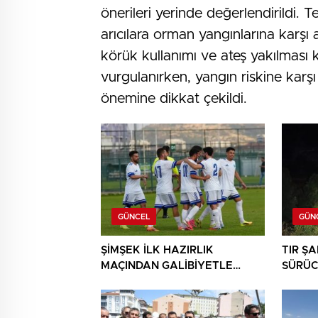
önerileri yerinde değerlendirildi. T
arıcılara orman yangınlarına karşı a
körük kullanımı ve ateş yakılması
vurgulanırken, yangın riskine karşı
önemine dikkat çekildi.
GÜNCEL
GÜN
ŞİMŞEK İLK HAZIRLIK
TIR Ş
MAÇINDAN GALİBİYETLE
SÜRÜC
AYRILDI