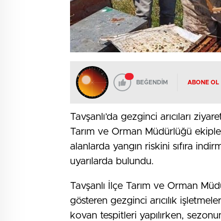
BEĞENDİM
ABONE OL
Tavşanlı’da gezginci arıcıları ziyar
Tarım ve Orman Müdürlüğü ekipleri, 
alanlarda yangın riskini sıfıra in
uyarılarda bulundu.
Tavşanlı İlçe Tarım ve Orman Müdür
gösteren gezginci arıcılık işletmeleri
kovan tespitleri yapılırken, sezonun