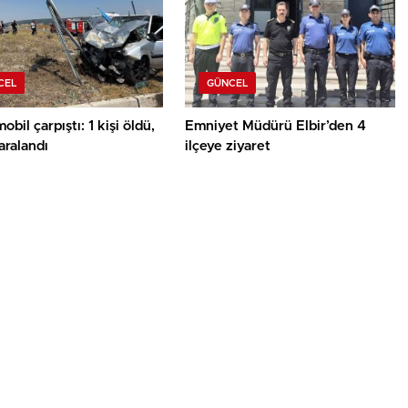
CEL
GÜNCEL
obil çarpıştı: 1 kişi öldü,
Emniyet Müdürü Elbir’den 4
yaralandı
ilçeye ziyaret