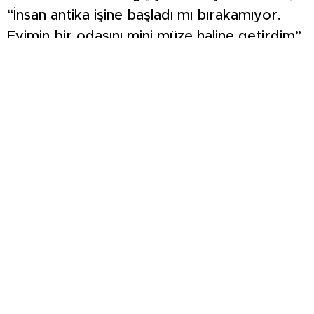
“İnsan antika işine başladı mı bırakamıyor.
Evimin bir odasını mini müze haline getirdim”
dedi. Eşiyle birlikte koleksiyonun
fotoğraflarını sosyal medyada paylaşan
Yolcu, “Bunu gören arkadaşlar, komşular ve
tanımadığımız kişiler eski eşyaları görmek
için evimize geliyor. Fotoğraf çekip çay-
kahve içiyoruz. Gelip görmek isteyen
herkese kapımız açık” diye konuştu.