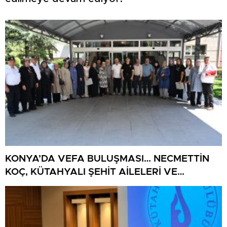
KONYA’DA VEFA BULUŞMASI… NECMETTİN
KOÇ, KÜTAHYALI ŞEHİT AİLELERİ VE
GAZİLERİ AĞIRLADI