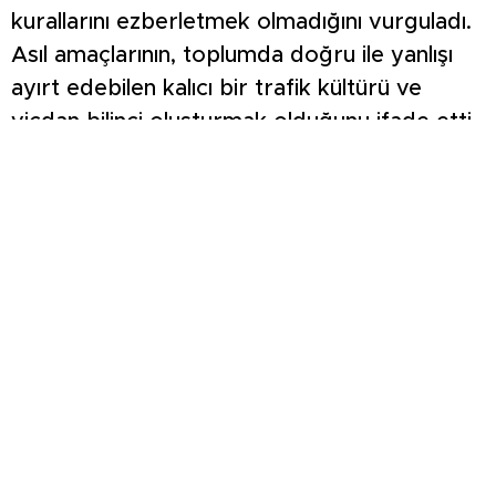
kurallarını ezberletmek olmadığını vurguladı.
Asıl amaçlarının, toplumda doğru ile yanlışı
ayırt edebilen kalıcı bir trafik kültürü ve
vicdan bilinci oluşturmak olduğunu ifade etti.
Yerlikaya açıklamasında, “Trafik cezaları riskli
davranışları anlık olarak durdurabilir,
denetimler bu davranışların tekrarını azaltır.
Ancak trafik kültürü, doğru davranışı kişinin
kendi doğrusu haline getirir. Ceza anlıktır,
trafik kültürü ise kalıcıdır. Biz kalıcı olanı inşa
etmek istiyoruz” ifadelerini kullandı.