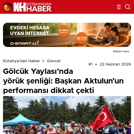
Reklam Alanı
Kütahya'dan Haber
Güncel
81
22 Haziran 2026
Gölcük Yaylası’nda
yörük şenliği: Başkan Aktulun’un
performansı dikkat çekti