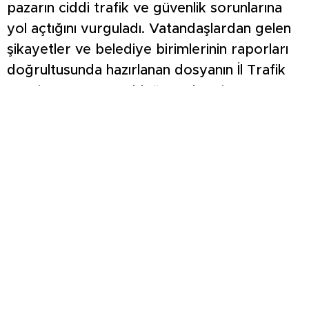
pazarın ciddi trafik ve güvenlik sorunlarına
yol açtığını vurguladı. Vatandaşlardan gelen
şikayetler ve belediye birimlerinin raporları
doğrultusunda hazırlanan dosyanın İl Trafik
Komisyonu’na sunulduğu ve komisyonun 3
Haziran 2025 tarihli kararıyla belediyenin
gerekçelerini haklı bulduğu bildirildi. Kahveci,
TÜİK verilerine göre Kütahya’daki kayıtlı
taşıt sayısının 2022 yılında 221 bin iken 2025
yılı Nisan ayında 269 bine ulaştığını, artan
araç trafiğiyle birlikte dar sokaklarda kurulan
pazarların ambulans, itfaiye ve güvenlik
ekiplerinin müdahalelerini zorlaştırdığını ifade
etti. Ayrıca pazar yerinin Abdurrahman Paşa
İlkokulu’na bitişik olması nedeniyle okul