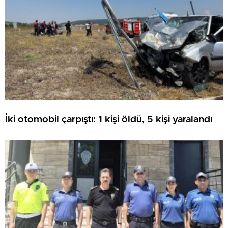
İki otomobil çarpıştı: 1 kişi öldü, 5 kişi yaralandı