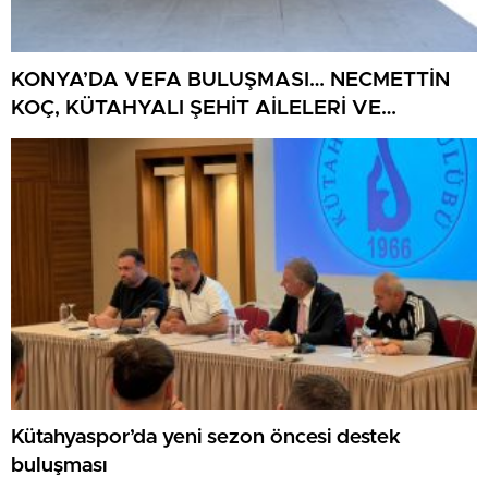
KONYA’DA VEFA BULUŞMASI… NECMETTİN
KOÇ, KÜTAHYALI ŞEHİT AİLELERİ VE
GAZİLERİ AĞIRLADI
Kütahyaspor’da yeni sezon öncesi destek
buluşması