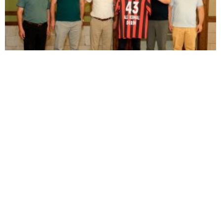
TKİ Tavşanlı Linyitspor yönetimi Başkan Derin’i
ziyaret etti