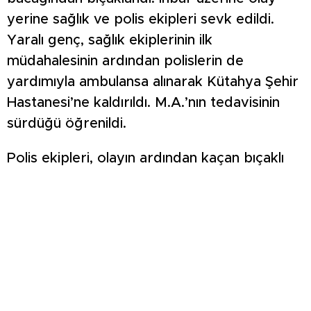
yerine sağlık ve polis ekipleri sevk edildi.
Yaralı genç, sağlık ekiplerinin ilk
müdahalesinin ardından polislerin de
yardımıyla ambulansa alınarak Kütahya Şehir
Hastanesi’ne kaldırıldı. M.A.’nın tedavisinin
sürdüğü öğrenildi.
Polis ekipleri, olayın ardından kaçan bıçaklı
saldırganın yakalanması için çalışma başlattı.
Olayla ilgili soruşturma sürüyor.
#kütahya #kütahyadanhaber #bıçaklıkavga
#yaralı
https://www.instagram.com/reel/DUc_hdHiE
utm_source=ig_web_copy_link&igsh=MzRlO