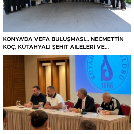
KONYA’DA VEFA BULUŞMASI… NECMETTİN
KOÇ, KÜTAHYALI ŞEHİT AİLELERİ VE
GAZİLERİ AĞIRLADI