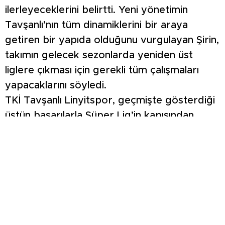
ilerleyeceklerini belirtti. Yeni yönetimin
Tavşanlı’nın tüm dinamiklerini bir araya
getiren bir yapıda olduğunu vurgulayan Şirin,
takımın gelecek sezonlarda yeniden üst
liglere çıkması için gerekli tüm çalışmaları
yapacaklarını söyledi.
TKİ Tavşanlı Linyitspor, geçmişte gösterdiği
üstün başarılarla Süper Lig’in kapısından
dönmüş ancak sonrasında yaşanan düşüş
süreciyle Bölgesel Amatör Lig’e kadar
gerilemişti. Takım, son sezonda play-out
oynayarak Süper Amatör Lig’e düşmekten
kurtulmuştu.Yeni yönetim, öncelikle kulübün
mali yapısını güçlendirmeyi ve altyapı
çalışmalarına ağırlık vermeyi planlıyor.