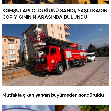
KOMŞULARI ÖLDÜĞÜNÜ SANDI, YAŞLI KADINI
ÇÖP YIĞINININ ARASINDA BULUNDU
Mutfakta çıkan yangın büyümeden söndürüldü