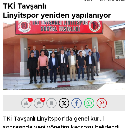
TKİ Tavşanlı
Linyitspor yeniden yapılanıyor
0
TKİ Tavşanlı Linyitspor’da genel kurul
sonrasında yeni yönetim kadrosu belirlendi..