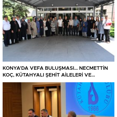
KONYA’DA VEFA BULUŞMASI… NECMETTİN
KOÇ, KÜTAHYALI ŞEHİT AİLELERİ VE
GAZİLERİ AĞIRLADI