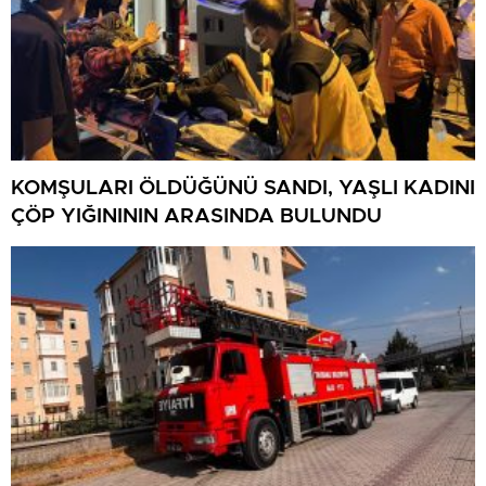
KOMŞULARI ÖLDÜĞÜNÜ SANDI, YAŞLI KADINI
ÇÖP YIĞINININ ARASINDA BULUNDU