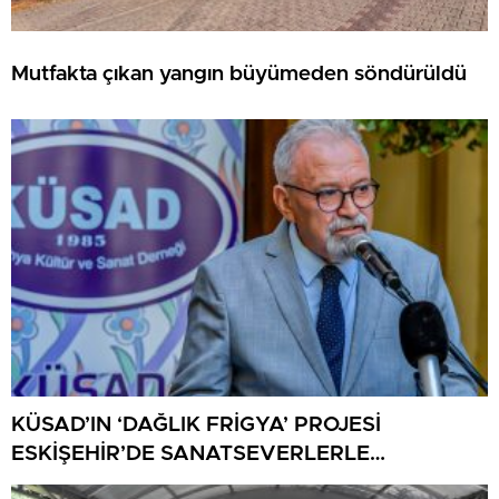
Mutfakta çıkan yangın büyümeden söndürüldü
KÜSAD’IN ‘DAĞLIK FRİGYA’ PROJESİ
ESKİŞEHİR’DE SANATSEVERLERLE
BULUŞUYOR