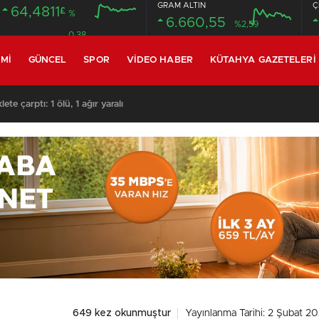
GRAM ALTIN
Ç
64,4811
£
%
6.660,55
%2,59
0.38
MI
GÜNCEL
SPOR
VIDEO HABER
KÜTAHYA GAZETELERI
te çarptı: 1 ölü, 1 ağır yaralı
649 kez okunmuştur
Yayınlanma Tarihi: 2 Şubat 20