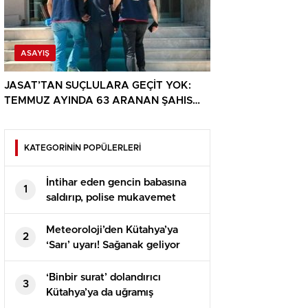
ASAYIŞ
JASAT’TAN SUÇLULARA GEÇİT YOK:
TEMMUZ AYINDA 63 ARANAN ŞAHIS
YAKALANDI
KATEGORİNİN POPÜLERLERİ
İntihar eden gencin babasına
1
saldırıp, polise mukavemet
eden 6 şüpheli gözaltına alındı
Meteoroloji’den Kütahya’ya
2
‘Sarı’ uyarı! Sağanak geliyor
‘Binbir surat’ dolandırıcı
3
Kütahya’ya da uğramış