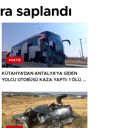
ra saplandı
ASAYIŞ
KÜTAHYA’DAN ANTALYA’YA GİDEN
YOLCU OTOBÜSÜ KAZA YAPTI: 1 ÖLÜ, 15
YARALI