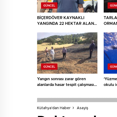
GÜNCEL
GÜN
BİÇERDÖVER KAYNAKLI
TARLA
YANGINDA 22 HEKTAR ALAN
ORMAN
YANDI
GÜNCEL
GÜN
Yangın sonrası zarar gören
‘Yüzme
alanlarda hasar tespit çalışması
okulu 
yapıldı
ediyor
Kütahya'dan Haber
Asayiş