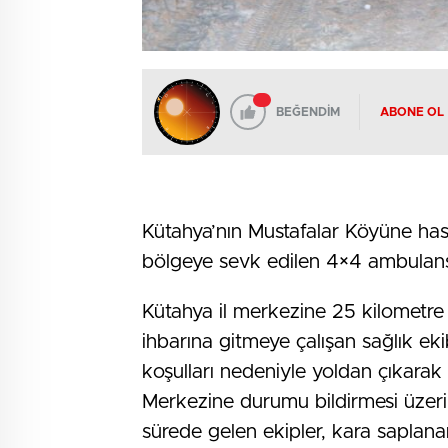
BEĞENDİM
ABONE OL
Kütahya’nın Mustafalar Köyüne ha
bölgeye sevk edilen 4×4 ambulansa
Kütahya il merkezine 25 kilometre
ihbarına gitmeye çalışan sağlık e
koşulları nedeniyle yoldan çıkarak 
Merkezine durumu bildirmesi üzer
sürede gelen ekipler, kara saplana