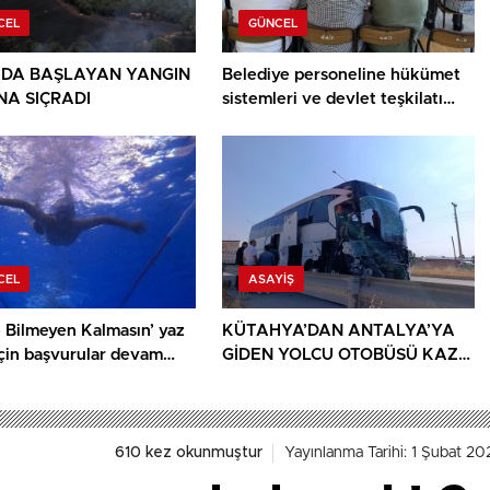
CEL
GÜNCEL
DA BAŞLAYAN YANGIN
Belediye personeline hükümet
A SIÇRADI
sistemleri ve devlet teşkilatı
anlatıldı
CEL
ASAYIŞ
 Bilmeyen Kalmasın’ yaz
KÜTAHYA’DAN ANTALYA’YA
için başvurular devam
GİDEN YOLCU OTOBÜSÜ KAZA
YAPTI: 1 ÖLÜ, 15 YARALI
610 kez okunmuştur
Yayınlanma Tarihi: 1 Şubat 20