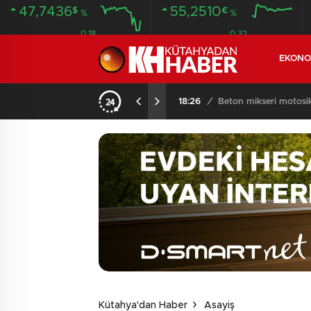
47,7436
55,2510
$
€
%
%
0.18
0.32
EKONO
KOMŞULARI ÖLDÜĞÜNÜ SANDI, YAŞLI KADINI ÇÖP YIĞINININ ARASINDA BULUNDU
18:26
/
Beton mikseri motosikle
Kütahya'dan Haber
Asayiş