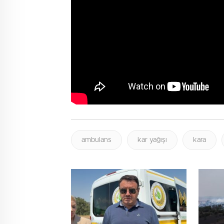
ambulans
kar yağışı
kara