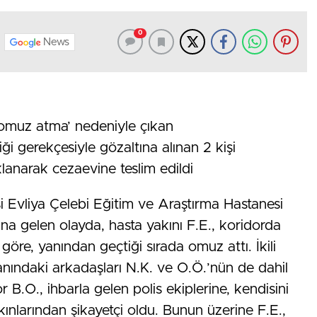
0
News
‘omuz atma’ nedeniyle çıkan
ği gerekçesiyle gözaltına alınan 2 kişi
klanarak cezaevine teslim edildi
si Evliya Çelebi Eğitim ve Araştırma Hastanesi
na gelen olayda, hasta yakını F.E., koridorda
 göre, yanından geçtiği sırada omuz attı. İkili
yanındaki arkadaşları N.K. ve O.Ö.’nün de dahil
B.O., ihbarla gelen polis ekiplerine, kendisini
kınlarından şikayetçi oldu. Bunun üzerine F.E.,