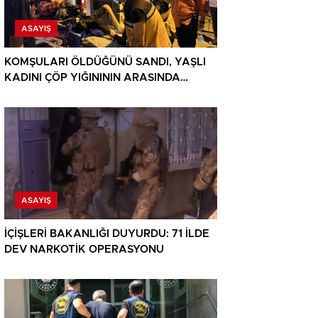
ASAYIŞ
KOMŞULARI ÖLDÜĞÜNÜ SANDI, YAŞLI
KADINI ÇÖP YIĞINININ ARASINDA
BULUNDU
ASAYIŞ
İÇİŞLERİ BAKANLIĞI DUYURDU: 71 İLDE
DEV NARKOTİK OPERASYONU