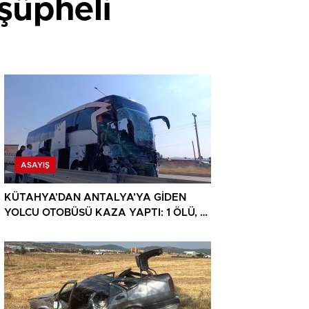
şüpheli
ASAYIŞ
KÜTAHYA’DAN ANTALYA’YA GİDEN
YOLCU OTOBÜSÜ KAZA YAPTI: 1 ÖLÜ, 15
YARALI