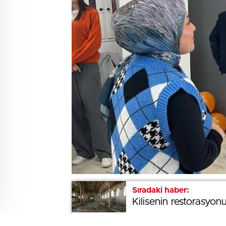
Sıradaki haber:
Sıradaki haber:
Kilisenin restorasyonu
Kilisenin restorasyonu
BEĞENDİM
ABONE OL