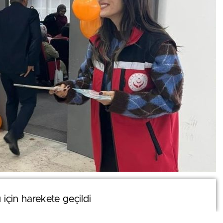
0
 için harekete geçildi
 için harekete geçildi
News