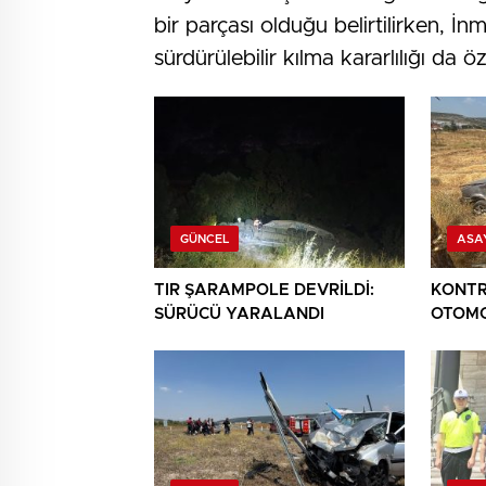
bir parçası olduğu belirtilirken, İnm
sürdürülebilir kılma kararlılığı da ö
GÜNCEL
ASA
TIR ŞARAMPOLE DEVRİLDİ:
KONTR
SÜRÜCÜ YARALANDI
OTOMO
YARAL