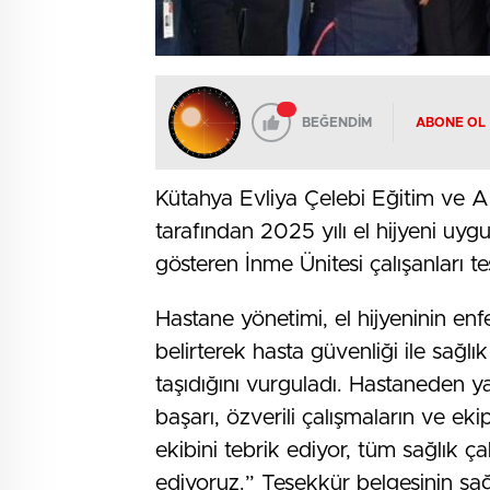
BEĞENDİM
ABONE OL
Kütahya Evliya Çelebi Eğitim ve A
tarafından 2025 yılı el hijyeni uyg
gösteren İnme Ünitesi çalışanları te
Hastane yönetimi, el hijyeninin enf
belirterek hasta güvenliği ile sağ
taşıdığını vurguladı. Hastaneden ya
başarı, özverili çalışmaların ve ek
ekibini tebrik ediyor, tüm sağlık ç
ediyoruz.” Teşekkür belgesinin sağ