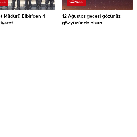
CEL
GÜNCEL
t Müdürü Elbir’den 4
12 Ağustos gecesi gözünüz
ziyaret
gökyüzünde olsun