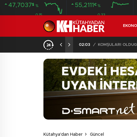
47,7037
55,2111
$
€
%
%
0.15
0.33
EKONO
KOMŞULARI ÖLDÜĞÜNÜ SANDI, YAŞLI KADINI ÇÖP YIĞINININ ARASINDA BULUNDU
18:26
/
Beton mikseri motosikle
Kütahya'dan Haber
Güncel