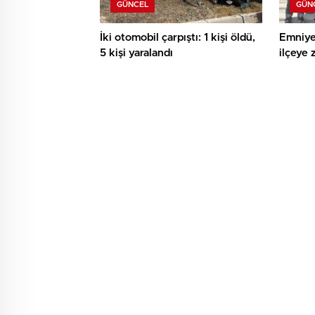
GÜNCEL
GÜN
İki otomobil çarpıştı: 1 kişi öldü,
Emniye
5 kişi yaralandı
ilçeye 