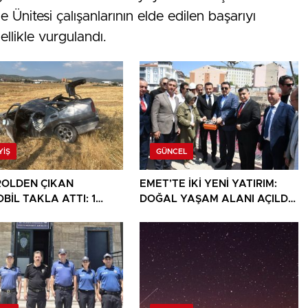
e Ünitesi çalışanlarının elde edilen başarıyı
zellikle vurgulandı.
YIŞ
GÜNCEL
OLDEN ÇIKAN
EMET’TE İKİ YENİ YATIRIM:
BİL TAKLA ATTI: 1
DOĞAL YAŞAM ALANI AÇILDI,
I
HÜKÜMET KONAĞININ TEMELİ
ATILDI