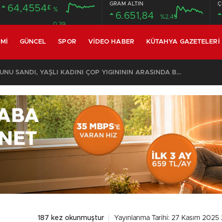
GRAM ALTIN
Ç
64,4554
£
%
6.651,84
%2,45
0.39
MI
GÜNCEL
SPOR
VIDEO HABER
KÜTAHYA GAZETELERI
te çarptı: 1 ölü, 1 ağır yaralı
187 kez okunmuştur
Yayınlanma Tarihi: 27 Kasım 2025