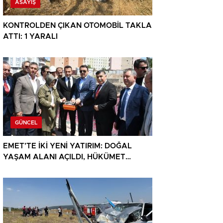
ASAYIŞ
KONTROLDEN ÇIKAN OTOMOBİL TAKLA
ATTI: 1 YARALI
GÜNCEL
EMET’TE İKİ YENİ YATIRIM: DOĞAL
YAŞAM ALANI AÇILDI, HÜKÜMET
KONAĞININ TEMELİ ATILDI