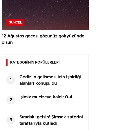
GÜNCEL
12 Ağustos gecesi gözünüz gökyüzünde
olsun
KATEGORİNİN POPÜLERLERİ
Gediz’in gelişmesi için işbirliği
1
alanları konuşuldu
İşimiz mucizeye kaldı: 0-4
2
Sıradaki gelsin! Şimşek zaferini
3
taraftarıyla kutladı