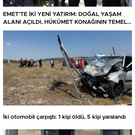
EMET’TE İKİ YENİ YATIRIM: DOĞAL YAŞAM
ALANI AÇILDI, HÜKÜMET KONAĞININ TEMELİ
ATILDI
İki otomobil çarpıştı: 1 kişi öldü, 5 kişi yaralandı