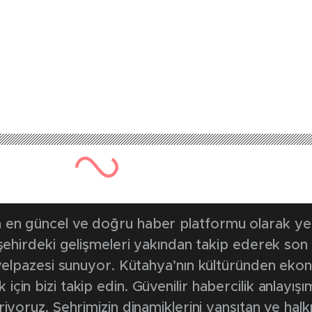
685 kez okunmuştur
Yayınlanma Tarihi: 13 Ocak 20
n karne hediyesi