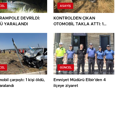
CEL
ASAYIŞ
ARAMPOLE DEVRİLDİ:
KONTROLDEN ÇIKAN
Ü YARALANDI
OTOMOBİL TAKLA ATTI: 1
YARALI
CEL
GÜNCEL
obil çarpıştı: 1 kişi öldü,
Emniyet Müdürü Elbir’den 4
yaralandı
ilçeye ziyaret