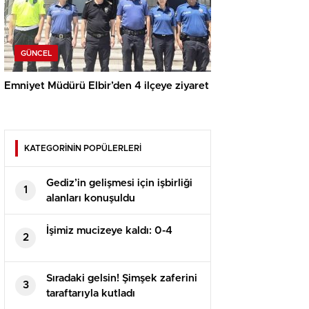
GÜNCEL
Emniyet Müdürü Elbir’den 4 ilçeye ziyaret
KATEGORİNİN POPÜLERLERİ
Gediz’in gelişmesi için işbirliği
1
alanları konuşuldu
İşimiz mucizeye kaldı: 0-4
2
Sıradaki gelsin! Şimşek zaferini
3
taraftarıyla kutladı