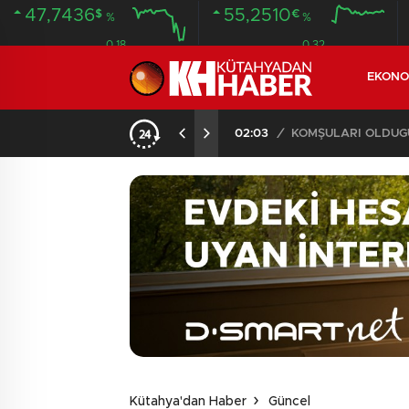
47,7436
55,2510
$
€
%
%
0.18
0.32
EKONO
İLDE 104 GÖZALTI
02:03
/
Kütahya'dan Haber
Güncel