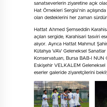
sanatseverlerin ziyaretine açık ol
Hat Örnekleri Sergisi’nin açılışında
olan desteklerini her zaman sürdüre
Hattat Ahmed Şemseddin Karahisar
açılan sergide, Karahisari tasviri e
alıyor. Ayrıca Hattat Mahmut Şahin
Kütahya VAV Geleneksel Sanatlar v
Konservatuarı, Bursa BAB-I NUN Ge
Eskişehir VELKALEM Geleneksel Sa
eserler galeride ziyaretçilerini bekli