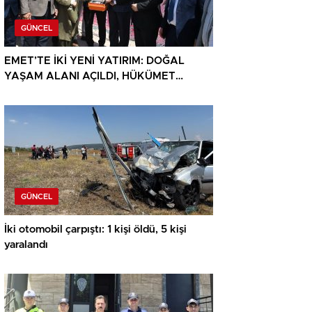
GÜNCEL
EMET’TE İKİ YENİ YATIRIM: DOĞAL
YAŞAM ALANI AÇILDI, HÜKÜMET
KONAĞININ TEMELİ ATILDI
GÜNCEL
İki otomobil çarpıştı: 1 kişi öldü, 5 kişi
yaralandı