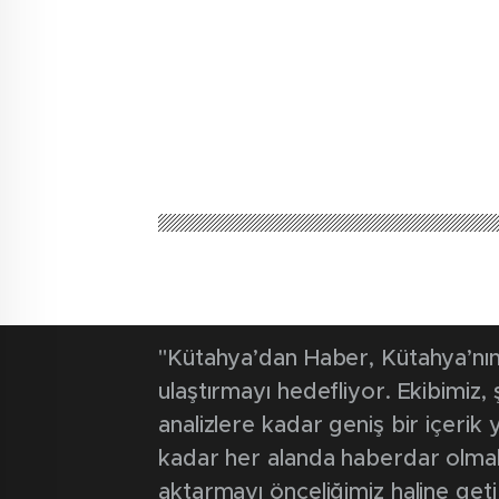
Kütahya'dan Haber
Güncel
Emet’te erke