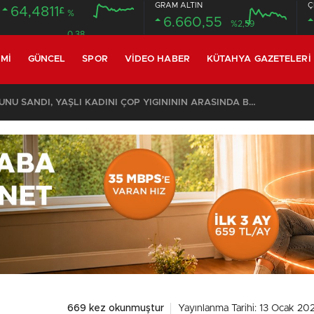
GRAM ALTIN
Ç
64,4811
£
%
6.660,55
%2,59
0.38
MI
GÜNCEL
SPOR
VIDEO HABER
KÜTAHYA GAZETELERI
KOMŞULARI ÖLDÜĞÜNÜ SANDI, YAŞLI KADINI ÇÖP YIĞINININ ARASINDA BULUNDU
669 kez okunmuştur
Yayınlanma Tarihi: 13 Ocak 20