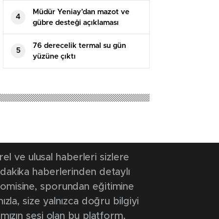
Müdür Yeniay’dan mazot ve
4
gübre desteği açıklaması
76 derecelik termal su gün
5
yüzüne çıktı
23 13:44
- Güncelleme Tarihi: 13 Ocak 2023 13:44