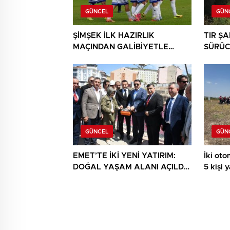
GÜNCEL
GÜN
ŞİMŞEK İLK HAZIRLIK
TIR Ş
MAÇINDAN GALİBİYETLE
SÜRÜC
AYRILDI
GÜNCEL
GÜN
EMET’TE İKİ YENİ YATIRIM:
İki otom
DOĞAL YAŞAM ALANI AÇILDI,
5 kişi 
HÜKÜMET KONAĞININ TEMELİ
ATILDI