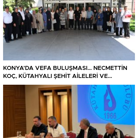
KONYA’DA VEFA BULUŞMASI… NECMETTİN
KOÇ, KÜTAHYALI ŞEHİT AİLELERİ VE
GAZİLERİ AĞIRLADI