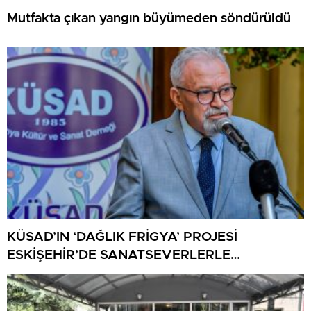
Mutfakta çıkan yangın büyümeden söndürüldü
KÜSAD’IN ‘DAĞLIK FRİGYA’ PROJESİ
ESKİŞEHİR’DE SANATSEVERLERLE
BULUŞUYOR