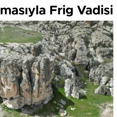
nmasıyla Frig Vadisi