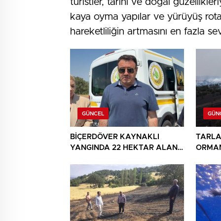
turistler, tarihi ve doğal güzellikler
kaya oyma yapılar ve yürüyüş rotal
hareketliliğin artmasını en fazla se
GÜNCEL
GÜN
BİÇERDÖVER KAYNAKLI
TARLA
YANGINDA 22 HEKTAR ALAN
ORMAN
YANDI