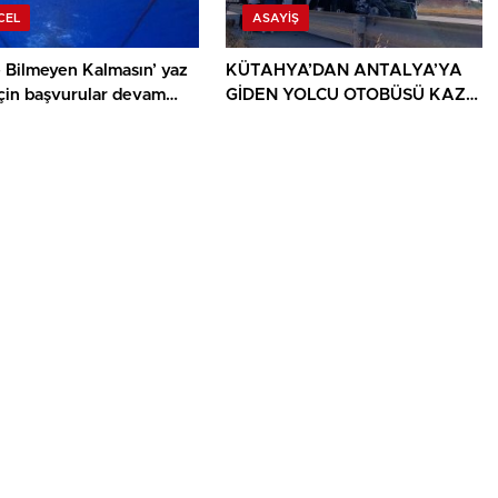
CEL
ASAYIŞ
 Bilmeyen Kalmasın’ yaz
KÜTAHYA’DAN ANTALYA’YA
için başvurular devam
GİDEN YOLCU OTOBÜSÜ KAZA
YAPTI: 1 ÖLÜ, 15 YARALI