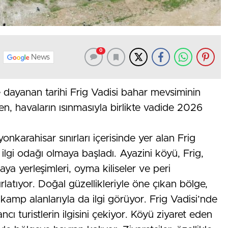
0
News
e dayanan tarihi Frig Vadisi bahar mevsiminin
en, havaların ısınmasıyla birlikte vadide 2026
yonkarahisar sınırları içerisinde yer alan Frig
te ilgi odağı olmaya başladı. Ayazini köyü, Frig,
a yerleşimleri, oyma kiliseler ve peri
rlatıyor. Doğal güzellikleriyle öne çıkan bölge,
 kamp alanlarıyla da ilgi görüyor. Frig Vadisi’nde
cı turistlerin ilgisini çekiyor. Köyü ziyaret eden