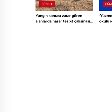
GÜNCEL
GÜN
Yangın sonrası zarar gören
‘Yüzme
alanlarda hasar tespit çalışması
okulu 
yapıldı
ediyor