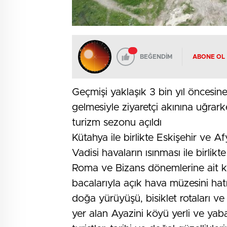
BEĞENDİM
ABONE OL
Geçmişi yaklaşık 3 bin yıl öncesin
gelmesiyle ziyaretçi akınına uğrark
turizm sezonu açıldı
Kütahya ile birlikte Eskişehir ve Af
Vadisi havaların ısınması ile birlik
Roma ve Bizans dönemlerine ait kay
bacalarıyla açık hava müzesini hatı
doğa yürüyüşü, bisiklet rotaları ve
yer alan Ayazini köyü yerli ve yaban