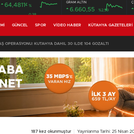
GRAM ALTIN
Ç
64,4811
£
%
6.660,55
%2,59
0.38
MI
GÜNCEL
SPOR
VIDEO HABER
KÜTAHYA GAZETELERI
 OPERASYONU: KÜTAHYA DAHİL 30 İLDE 104 GÖZALTI
187 kez okunmuştur
Yayınlanma Tarihi: 25 Nisan 20