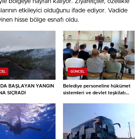
iyle bölgeye hayran kalıyor. Ziyaretçiler, özellikle
arının etkileyici olduğunu ifade ediyor. Vadide
vinen hisse bölge esnafı oldu.
CEL
GÜNCEL
DA BAŞLAYAN YANGIN
Belediye personeline hükümet
A SIÇRADI
sistemleri ve devlet teşkilatı
anlatıldı