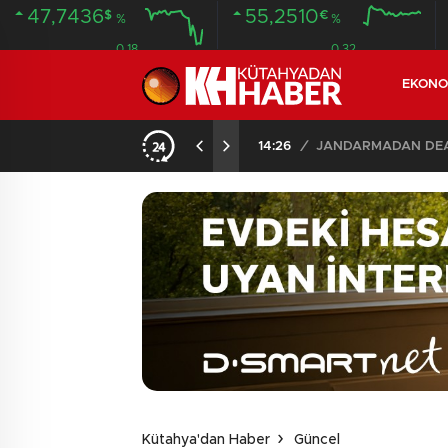
47,7436
55,2510
$
€
%
%
0.18
0.32
EKONO
14:26
/
JANDARMADAN DEAŞ
Kütahya'dan Haber
Güncel