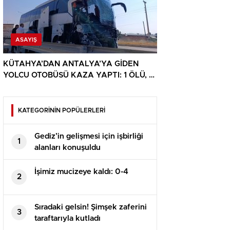
ASAYIŞ
KÜTAHYA’DAN ANTALYA’YA GİDEN
YOLCU OTOBÜSÜ KAZA YAPTI: 1 ÖLÜ, 15
YARALI
KATEGORİNİN POPÜLERLERİ
Gediz’in gelişmesi için işbirliği
1
alanları konuşuldu
İşimiz mucizeye kaldı: 0-4
2
Sıradaki gelsin! Şimşek zaferini
3
taraftarıyla kutladı