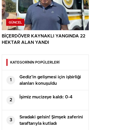
GÜNCEL
BİÇERDÖVER KAYNAKLI YANGINDA 22
HEKTAR ALAN YANDI
KATEGORİNİN POPÜLERLERİ
Gediz’in gelişmesi için işbirliği
1
alanları konuşuldu
İşimiz mucizeye kaldı: 0-4
2
Sıradaki gelsin! Şimşek zaferini
3
taraftarıyla kutladı