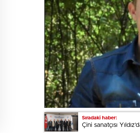
Sıradaki haber:
Sıradaki haber:
Çini sanatçısı Yıldız
Çini sanatçısı Yıldız
BEĞENDİM
ABONE OL