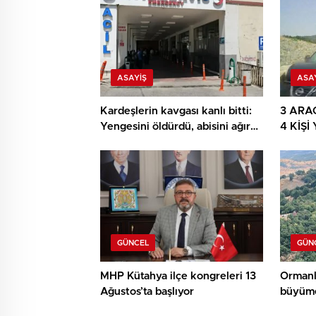
ASAYIŞ
ASA
Kardeşlerin kavgası kanlı bitti:
3 ARA
Yengesini öldürdü, abisini ağır
4 KİŞ
yaraladı
ARAÇ 
GÜNCEL
GÜN
MHP Kütahya ilçe kongreleri 13
Ormanl
Ağustos’ta başlıyor
büyüme