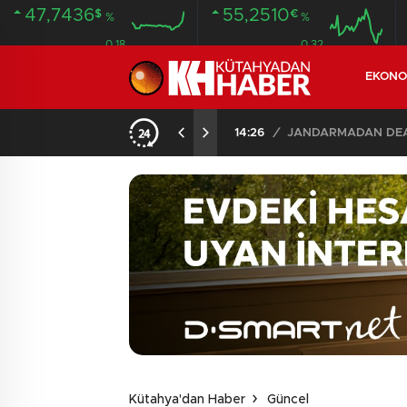
47,7436
55,2510
$
€
%
%
0.18
0.32
EKONO
İLDE 104 GÖZALTI
02:03
/
Kütahya'dan Haber
Güncel