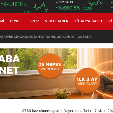
GRAM ALTIN
Ç
64,4811
£
%
6.660,55
%2,59
0.38
MI
GÜNCEL
SPOR
VIDEO HABER
KÜTAHYA GAZETELERI
KOMŞULARI ÖLDÜĞÜNÜ SANDI, YAŞLI KADINI ÇÖP YIĞINININ ARASINDA BULUNDU
2783 kez okunmuştur
Yayınlanma Tarihi: 17 Nisan 20