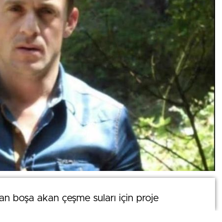
0
’dan boşa akan çeşme suları için proje
’dan boşa akan çeşme suları için proje
News