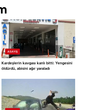
im
ASAYIŞ
Kardeşlerin kavgası kanlı bitti: Yengesini
öldürdü, abisini ağır yaraladı