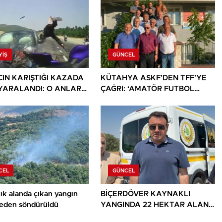
YIŞ
GÜNCEL
CIN KARIŞTIĞI KAZADA
KÜTAHYA ASKF’DEN TFF’YE
İ YARALANDI: O ANLAR
ÇAĞRI: ‘AMATÖR FUTBOL
KAMERASINA YANSIDI
SAHİPSİZ DEĞİLDİR’
CEL
GÜNCEL
ık alanda çıkan yangın
BİÇERDÖVER KAYNAKLI
den söndürüldü
YANGINDA 22 HEKTAR ALAN
YANDI