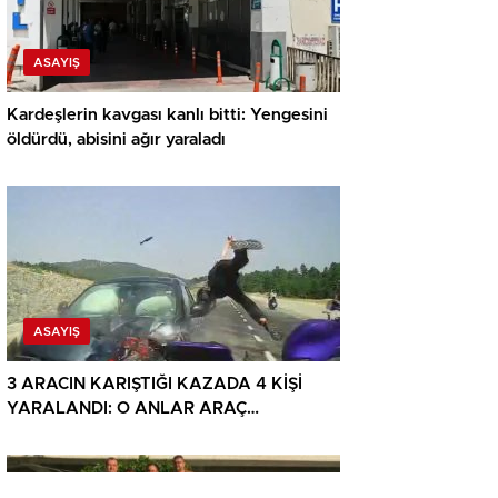
ASAYIŞ
Kardeşlerin kavgası kanlı bitti: Yengesini
öldürdü, abisini ağır yaraladı
ASAYIŞ
3 ARACIN KARIŞTIĞI KAZADA 4 KİŞİ
YARALANDI: O ANLAR ARAÇ
KAMERASINA YANSIDI