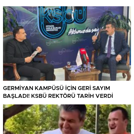
BULUŞMA
GERMİYAN KAMPÜSÜ İÇİN GERİ SAYIM
BAŞLADI! KSBÜ REKTÖRÜ TARİH VERDİ