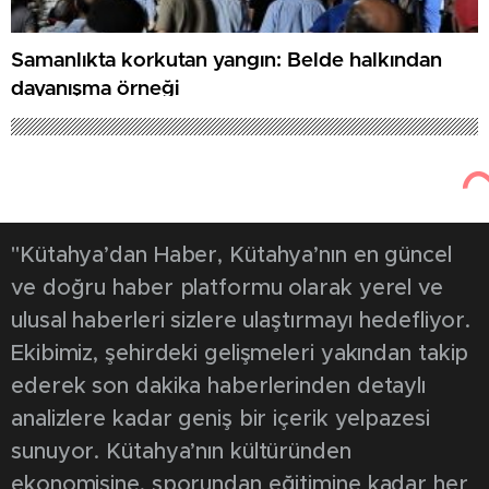
Samanlıkta korkutan yangın: Belde halkından
dayanışma örneği
Kütahya'dan Haber
Asayiş
124
14 Nisan 2026
20 yıl 4 ay hapis
cezası bulunan şahıs yakalandı