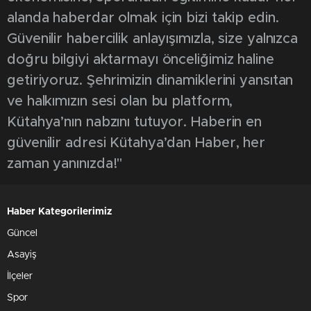
0
Kütahya’da kasten öldürme suçundan 20 yıl
4 ay hapis cezası bulunan firari şahıs, polis
ekipleri tarafından yakalandı.
Kütahya İl Emniyet Müdürlüğü Asayiş Şube
Müdürlüğü Aranan Şahıslar Büro Amirliği
ekipleri tarafından gerçekleştirilen çalışmalar
neticesinde, ‘kasten öldürme’ suçundan 20
yıl 4 ay kesinleşmiş hapis cezası bulunan firari
şahıs yakalandı. Şahsın ayrıca kasten
yaralama, hükümlü veya tutuklunun kaçması,