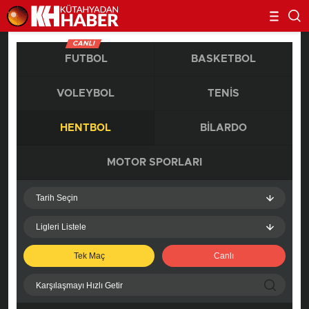
CANLI
FUTBOL
BASKETBOL
VOLEYBOL
TENIS
HENTBOL
BILARDO
MOTOR SPORLARI
Tarih Seçin
Ligleri Listele
Tek Maç
Canlı