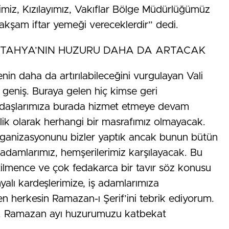
iğimiz, Kızılayımız, Vakıflar Bölge Müdürlüğümüz
akşam iftar yemeği vereceklerdir” dedi.
KÜTAHYA’NIN HUZURU DAHA DA ARTACAK
in daha da artırılabileceğini vurgulayan Vali
ız geniş. Buraya gelen hiç kimse geri
andaşlarımıza burada hizmet etmeye devam
lik olarak herhangi bir masrafımız olmayacak.
Organizasyonunu bizler yaptık ancak bunun bütün
iş adamlarımız, hemşerilerimiz karşılayacak. Bu
ilmence ve çok fedakarca bir tavır söz konusu
yalı kardeşlerimize, iş adamlarımıza
n herkesin Ramazan-ı Şerif’ini tebrik ediyorum.
dir. Ramazan ayı huzurumuzu katbekat