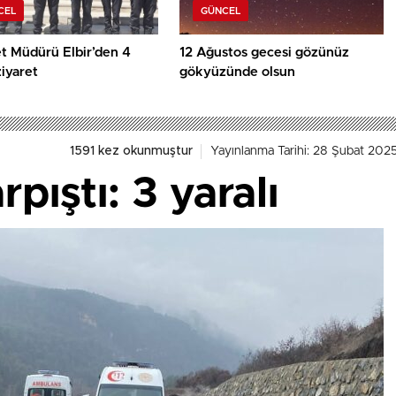
CEL
GÜNCEL
t Müdürü Elbir’den 4
12 Ağustos gecesi gözünüz
ziyaret
gökyüzünde olsun
1591 kez okunmuştur
Yayınlanma Tarihi: 28 Şubat 202
pıştı: 3 yaralı