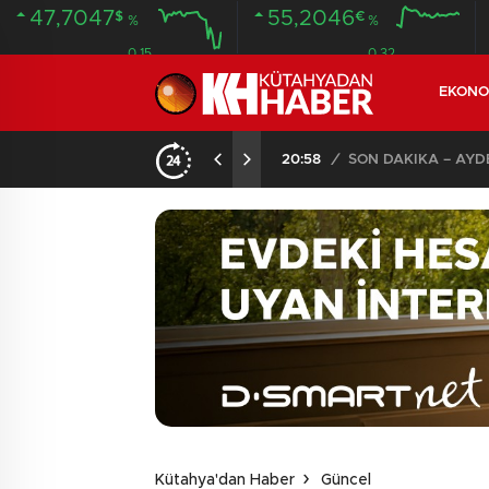
47,7047
55,2046
$
€
%
%
0.15
0.32
EKONO
ANDI
20:58
/
Kütahya'dan Haber
Güncel