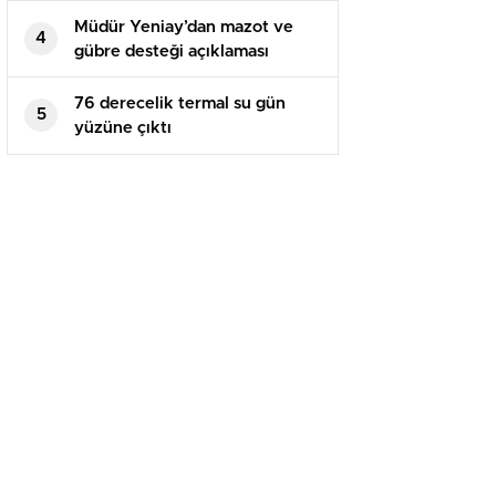
Müdür Yeniay’dan mazot ve
4
gübre desteği açıklaması
76 derecelik termal su gün
5
yüzüne çıktı