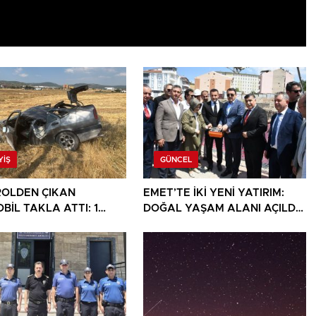
YIŞ
GÜNCEL
OLDEN ÇIKAN
EMET’TE İKİ YENİ YATIRIM:
BİL TAKLA ATTI: 1
DOĞAL YAŞAM ALANI AÇILDI,
I
HÜKÜMET KONAĞININ TEMELİ
ATILDI