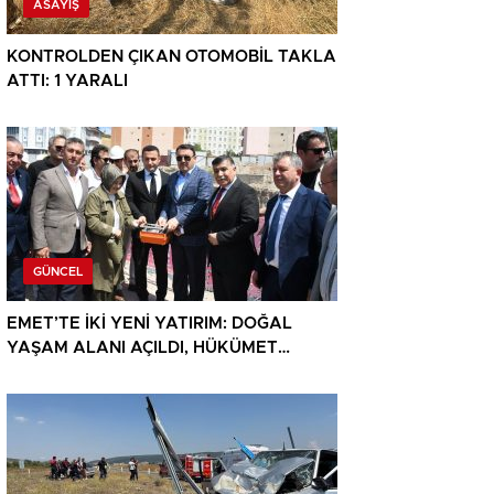
ASAYIŞ
KONTROLDEN ÇIKAN OTOMOBİL TAKLA
ATTI: 1 YARALI
GÜNCEL
EMET’TE İKİ YENİ YATIRIM: DOĞAL
YAŞAM ALANI AÇILDI, HÜKÜMET
KONAĞININ TEMELİ ATILDI