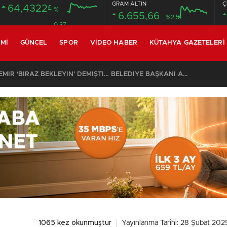
GRAM ALTIN
Ç
64,4322
£
%
6.655,66
%2,51
0.37
MI
GÜNCEL
SPOR
VIDEO HABER
KÜTAHYA GAZETELERI
SON DAKİKA – AYDEMİR ‘BİRAZ BEKLEYİN’ DEMİŞTİ… BELEDİYE BAŞKANI AK PARTİ’YE GEÇİYOR
1065 kez okunmuştur
Yayınlanma Tarihi: 28 Şubat 202