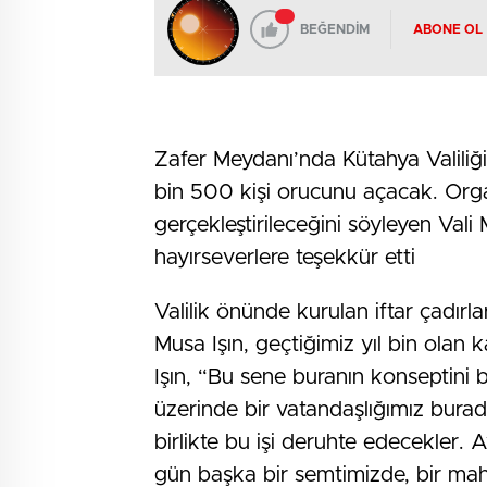
BEĞENDİM
ABONE OL
Zafer Meydanı’nda Kütahya Valiliği
bin 500 kişi orucunu açacak. Org
gerçekleştirileceğini söyleyen Vali 
hayırseverlere teşekkür etti
Valilik önünde kurulan iftar çadır
Musa Işın, geçtiğimiz yıl bin olan 
Işın, “Bu sene buranın konseptini 
üzerinde bir vatandaşlığımız burada 
birlikte bu işi deruhte edecekler.
gün başka bir semtimizde, bir maha