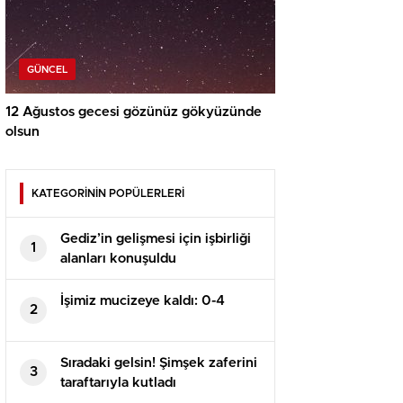
GÜNCEL
12 Ağustos gecesi gözünüz gökyüzünde
olsun
KATEGORİNİN POPÜLERLERİ
Gediz’in gelişmesi için işbirliği
1
alanları konuşuldu
İşimiz mucizeye kaldı: 0-4
2
Sıradaki gelsin! Şimşek zaferini
3
taraftarıyla kutladı