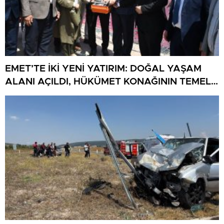
EMET’TE İKİ YENİ YATIRIM: DOĞAL YAŞAM
ALANI AÇILDI, HÜKÜMET KONAĞININ TEMELİ
ATILDI