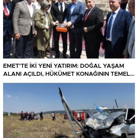
EMET’TE İKİ YENİ YATIRIM: DOĞAL YAŞAM
ALANI AÇILDI, HÜKÜMET KONAĞININ TEMELİ
ATILDI