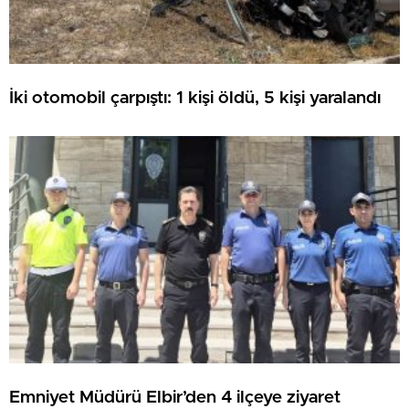
İki otomobil çarpıştı: 1 kişi öldü, 5 kişi yaralandı
Emniyet Müdürü Elbir’den 4 ilçeye ziyaret