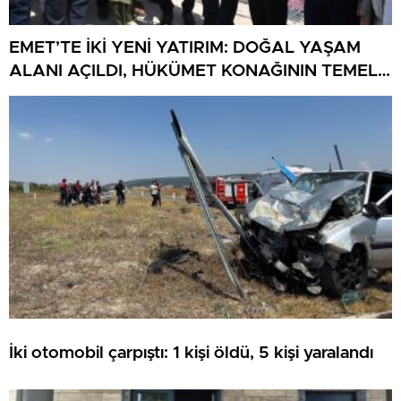
EMET’TE İKİ YENİ YATIRIM: DOĞAL YAŞAM
ALANI AÇILDI, HÜKÜMET KONAĞININ TEMELİ
ATILDI
İki otomobil çarpıştı: 1 kişi öldü, 5 kişi yaralandı