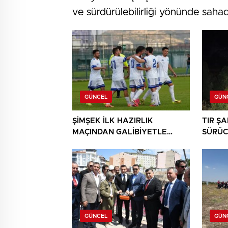
ve sürdürülebilirliği yönünde saha
GÜNCEL
GÜN
ŞİMŞEK İLK HAZIRLIK
TIR Ş
MAÇINDAN GALİBİYETLE
SÜRÜC
AYRILDI
GÜNCEL
GÜN