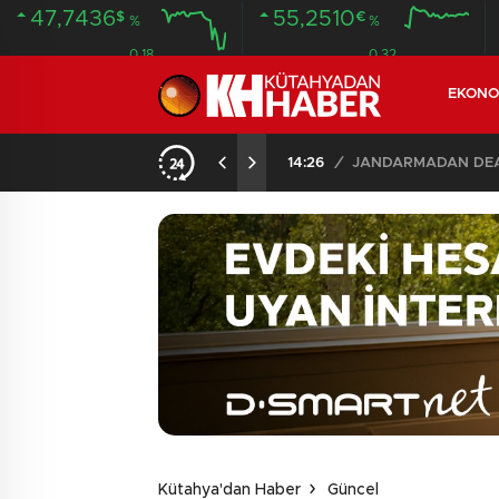
47,7436
55,2510
$
€
%
%
0.18
0.32
EKONO
14:26
/
JANDARMADAN DEAŞ
Kütahya'dan Haber
Güncel