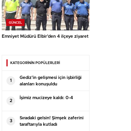
GÜNCEL
Emniyet Müdürü Elbir’den 4 ilçeye ziyaret
KATEGORİNİN POPÜLERLERİ
Gediz’in gelişmesi için işbirliği
1
alanları konuşuldu
İşimiz mucizeye kaldı: 0-4
2
Sıradaki gelsin! Şimşek zaferini
3
taraftarıyla kutladı