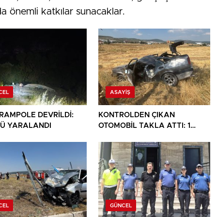
da önemli katkılar sunacaklar.
CEL
ASAYIŞ
ARAMPOLE DEVRİLDİ:
KONTROLDEN ÇIKAN
Ü YARALANDI
OTOMOBİL TAKLA ATTI: 1
YARALI
CEL
GÜNCEL