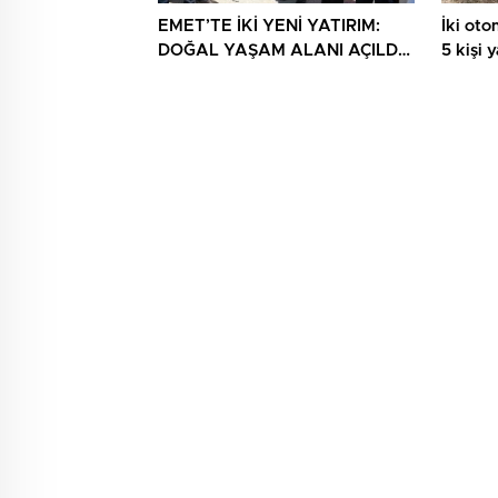
EMET’TE İKİ YENİ YATIRIM:
İki otom
DOĞAL YAŞAM ALANI AÇILDI,
5 kişi 
HÜKÜMET KONAĞININ TEMELİ
ATILDI