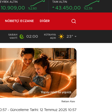
EYREK ALTIN
TAM ALTIN
10.909,00
43.450,00
%2,60
%2,59
NÖBETÇI ECZANE
DIĞER
SABAH
KÜTAHYA
02:00
23°
02:03
/
VAKTI
AÇIK
Reklam Alanı
10:57
- Güncelleme Tarihi: 12 Temmuz 2025 10:57