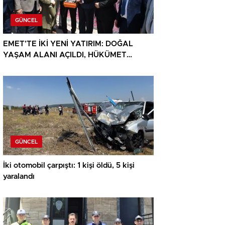
GÜNCEL
EMET’TE İKİ YENİ YATIRIM: DOĞAL
YAŞAM ALANI AÇILDI, HÜKÜMET
KONAĞININ TEMELİ ATILDI
GÜNCEL
İki otomobil çarpıştı: 1 kişi öldü, 5 kişi
yaralandı