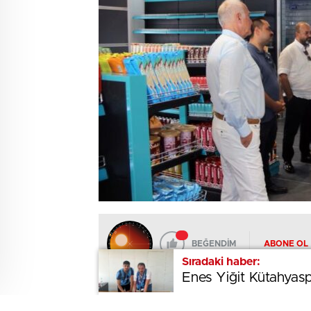
BEĞENDİM
ABONE OL
Sıradaki haber:
Sıradaki haber:
Enes Yiğit Kütahyas
Enes Yiğit Kütahyas
Kütahya Organize Sanayi Bölgesi’