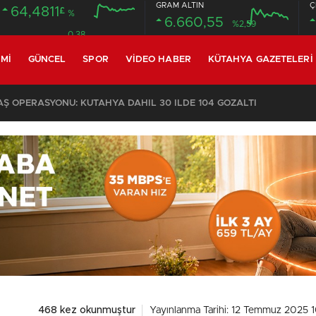
GRAM ALTIN
Ç
64,4811
£
%
6.660,55
%2,59
0.38
MI
GÜNCEL
SPOR
VIDEO HABER
KÜTAHYA GAZETELERI
 OPERASYONU: KÜTAHYA DAHİL 30 İLDE 104 GÖZALTI
468 kez okunmuştur
Yayınlanma Tarihi: 12 Temmuz 2025 