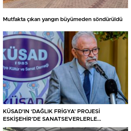
Mutfakta çıkan yangın büyümeden söndürüldü
KÜSAD’IN ‘DAĞLIK FRİGYA’ PROJESİ
ESKİŞEHİR’DE SANATSEVERLERLE
BULUŞUYOR