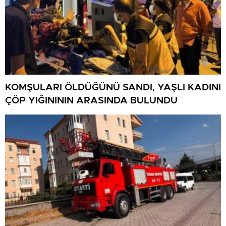
KOMŞULARI ÖLDÜĞÜNÜ SANDI, YAŞLI KADINI
ÇÖP YIĞINININ ARASINDA BULUNDU