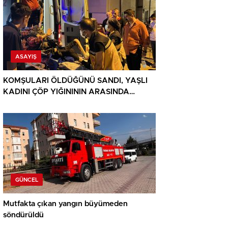
ASAYIŞ
KOMŞULARI ÖLDÜĞÜNÜ SANDI, YAŞLI
KADINI ÇÖP YIĞINININ ARASINDA
BULUNDU
GÜNCEL
Mutfakta çıkan yangın büyümeden
söndürüldü