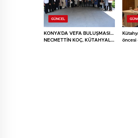
GÜNCEL
GÜN
KONYA’DA VEFA BULUŞMASI…
Kütahy
NECMETTİN KOÇ, KÜTAHYALI
öncesi
ŞEHİT AİLELERİ VE GAZİLERİ
AĞIRLADI