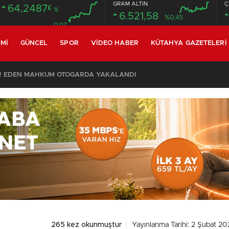
GRAM ALTIN
Ç
64,2487
£
%
6.521,58
%0,45
0.07
MI
GÜNCEL
SPOR
VIDEO HABER
KÜTAHYA GAZETELERI
R EDEN MAHKUM OTOGARDA YAKALANDI
265 kez okunmuştur
Yayınlanma Tarihi: 2 Şubat 20