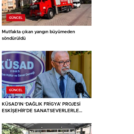
GÜNCEL
Mutfakta çıkan yangın büyümeden
söndürüldü
GÜNCEL
KÜSAD’IN ‘DAĞLIK FRİGYA’ PROJESİ
ESKİŞEHİR’DE SANATSEVERLERLE
BULUŞUYOR