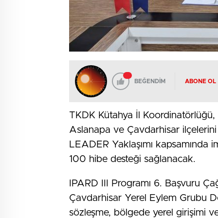
BEĞENDİM
ABONE OL
TKDK Kütahya İl Koordinatörlüğü, 
Aslanapa ve Çavdarhisar ilçelerini
LEADER Yaklaşımı kapsamında imzal
100 hibe desteği sağlanacak.
IPARD III Programı 6. Başvuru Ça
Çavdarhisar Yerel Eylem Grubu Der
sözleşme, bölgede yerel girişimi v