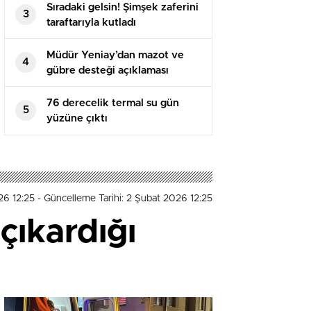
Sıradaki gelsin! Şimşek zaferini
3
taraftarıyla kutladı
Müdür Yeniay’dan mazot ve
4
gübre desteği açıklaması
76 derecelik termal su gün
5
yüzüne çıktı
26 12:25
- Güncelleme Tarihi: 2 Şubat 2026 12:25
çıkardığı