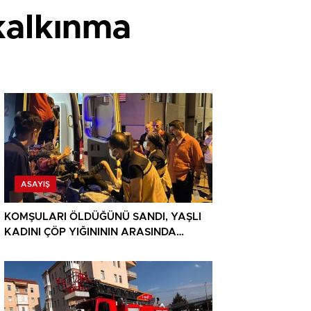
 kalkınma
ASAYIŞ
KOMŞULARI ÖLDÜĞÜNÜ SANDI, YAŞLI
KADINI ÇÖP YIĞINININ ARASINDA
BULUNDU