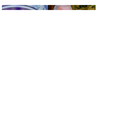
GÜNCEL
KÜSAD’IN ‘DAĞLIK FRİGYA’ PROJESİ
ESKİŞEHİR’DE SANATSEVERLERLE
BULUŞUYOR
GÜNCEL
KONYA’DA VEFA BULUŞMASI…