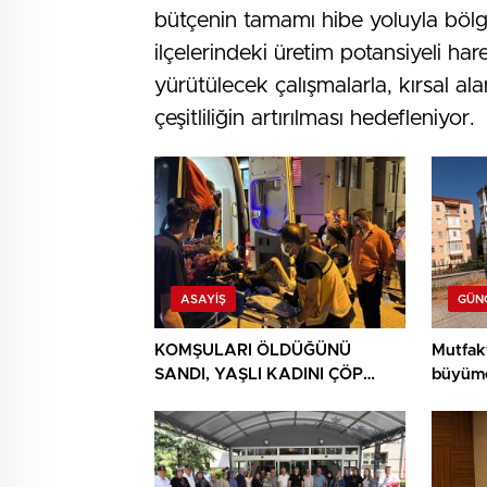
bütçenin tamamı hibe yoluyla bölg
ilçelerindeki üretim potansiyeli h
yürütülecek çalışmalarla, kırsal a
çeşitliliğin artırılması hedefleniyor.
ASAYIŞ
GÜN
KOMŞULARI ÖLDÜĞÜNÜ
Mutfak
SANDI, YAŞLI KADINI ÇÖP
büyüme
YIĞINININ ARASINDA
BULUNDU