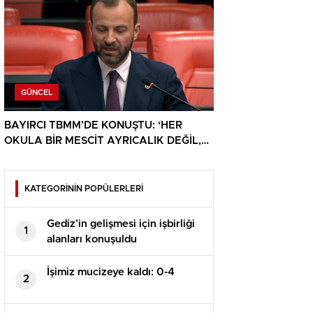
GÜNCEL
BAYIRCI TBMM’DE KONUŞTU: ‘HER
OKULA BİR MESCİT AYRICALIK DEĞİL,
HAKTIR’
KATEGORİNİN POPÜLERLERİ
Gediz’in gelişmesi için işbirliği
1
alanları konuşuldu
İşimiz mucizeye kaldı: 0-4
2