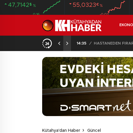
47,7142
55,0323
$
€
%
%
0.16
-0.02
EKONO
14:35
/
HASTANEDEN FİRA
Kütahya'dan Haber
Güncel