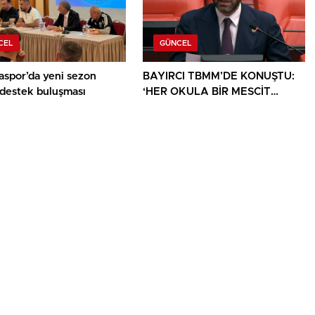
CEL
GÜNCEL
aspor’da yeni sezon
BAYIRCI TBMM’DE KONUŞTU:
 destek buluşması
‘HER OKULA BİR MESCİT
AYRICALIK DEĞİL, HAKTIR’