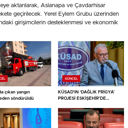
eye aktarılarak, Aslanapa ve Çavdarhisar
arekete geçirilecek. Yerel Eylem Grubu üzerinden
landaki girişimcilerin desteklenmesi ve ekonomik
CEL
GÜNCEL
ta çıkan yangın
KÜSAD’IN ‘DAĞLIK FRİGYA’
den söndürüldü
PROJESİ ESKİŞEHİR’DE
SANATSEVERLERLE
BULUŞUYOR