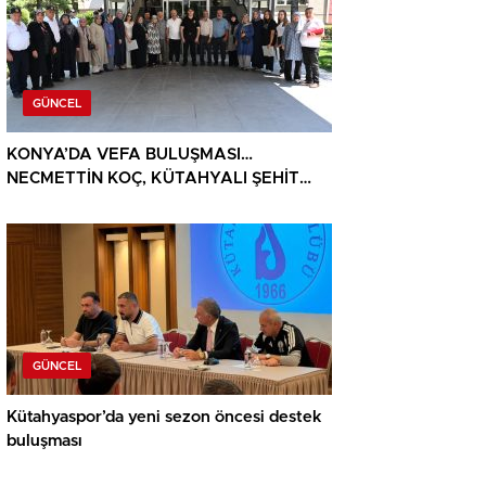
GÜNCEL
KONYA’DA VEFA BULUŞMASI…
NECMETTİN KOÇ, KÜTAHYALI ŞEHİT
AİLELERİ VE GAZİLERİ AĞIRLADI
GÜNCEL
Kütahyaspor’da yeni sezon öncesi destek
buluşması