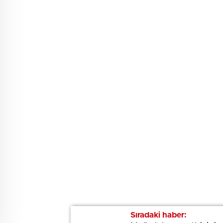
Sıradaki haber:
Sıradaki haber: