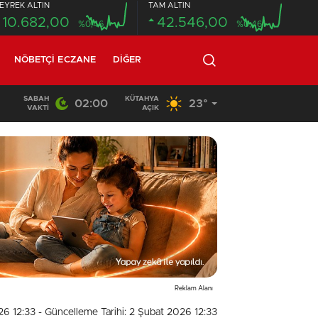
EYREK ALTIN
TAM ALTIN
10.682,00
42.546,00
%0,46
%0,46
NÖBETÇI ECZANE
DIĞER
SABAH
KÜTAHYA
02:00
23°
20:58
/
VAKTI
AÇIK
Reklam Alanı
26 12:33
- Güncelleme Tarihi: 2 Şubat 2026 12:33