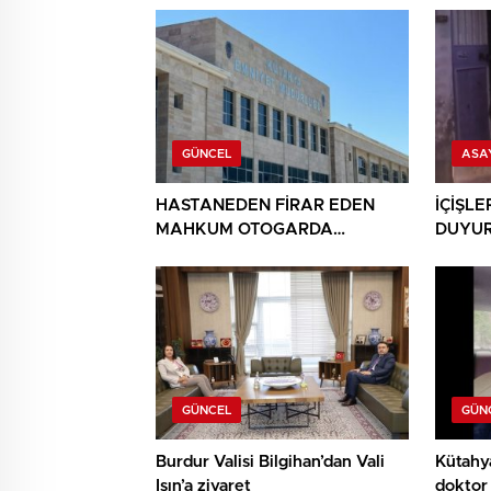
GÜNCEL
ASA
HASTANEDEN FİRAR EDEN
İÇİŞLE
MAHKUM OTOGARDA
DUYUR
YAKALANDI
NARKO
GÜNCEL
GÜN
Burdur Valisi Bilgihan’dan Vali
Kütahy
Işın’a ziyaret
doktor 