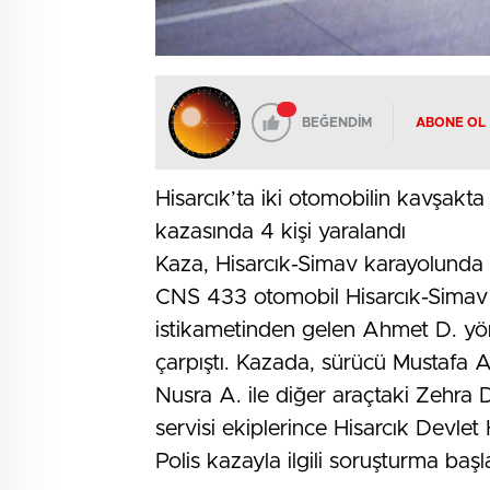
BEĞENDİM
ABONE OL
Hisarcık’ta iki otomobilin kavşakt
kazasında 4 kişi yaralandı
Kaza, Hisarcık-Simav karayolunda
CNS 433 otomobil Hisarcık-Simav k
istikametinden gelen Ahmet D. yön
çarpıştı. Kazada, sürücü Mustafa A
Nusra A. ile diğer araçtaki Zehra D.
servisi ekiplerince Hisarcık Devlet 
Polis kazayla ilgili soruşturma başla