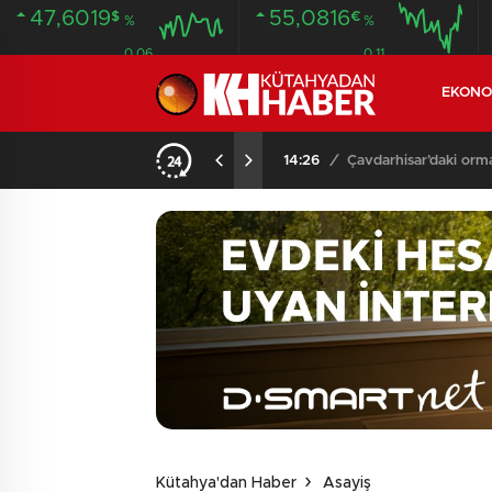
47,6019
55,0816
$
€
%
%
0.06
0.11
EKONO
13:06
/
Çavdarhisar’da orman
Kütahya'dan Haber
Asayiş