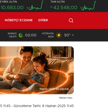
EYREK ALTIN
TAM ALTIN
10.683,00
42.548,00
%1,12
%1,12
NÖBETÇI ECZANE
DIĞER
SABAH
KÜTAHYA
02:00
30°
22:15
/
BUĞDAY YÜKLÜ TIR DEVRİLDİ: YAKLAŞIK 30 TON B
VAKTI
AÇIK
Reklam Alanı
5 11:45
- Güncelleme Tarihi: 8 Haziran 2025 11:45