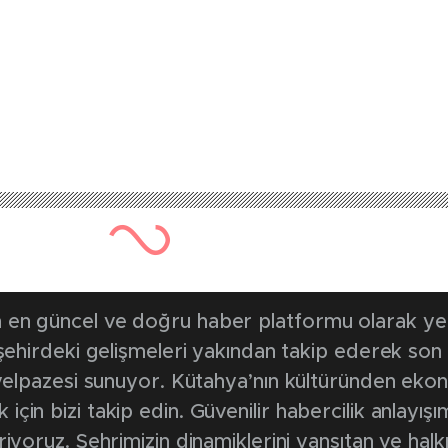
970 kez okunmuştur
Yayınlanma Tarihi: 8 Haziran 20
nde destek oluyorl