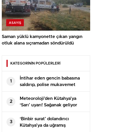
ASAYIŞ
Saman yüklü kamyonette çıkan yangın
otluk alana sıçramadan söndürüldü
KATEGORİNİN POPÜLERLERİ
İntihar eden gencin babasına
1
saldırıp, polise mukavemet
eden 6 şüpheli gözaltına alındı
Meteoroloji’den Kütahya’ya
2
‘Sarı’ uyarı! Sağanak geliyor
‘Binbir surat’ dolandırıcı
3
Kütahya’ya da uğramış