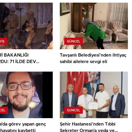
YIŞ
GÜNCEL
Rİ BAKANLIĞI
Tavşanlı Belediyesi’nden ihtiyaç
DU: 71 İLDE DEV
sahibi ailelere sevgi eli
TİK OPERASYONU
CEL
GÜNCEL
a’da görev yapan genç
Şehir Hastanesi’nden Tıbbi
hayatını kaybetti
Sekreter Orman’a veda ve