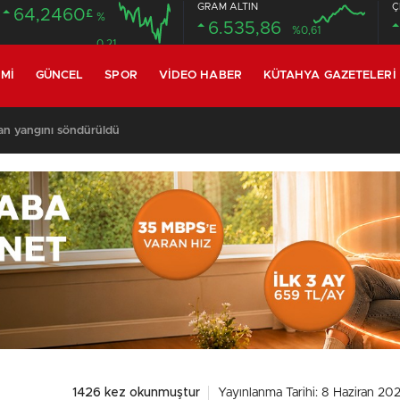
GRAM ALTIN
Ç
64,2460
£
%
6.535,86
%0,61
0.21
MI
GÜNCEL
SPOR
VIDEO HABER
KÜTAHYA GAZETELERI
 yangını: Havadan ve karadan müdahale sürüyor
1426 kez okunmuştur
Yayınlanma Tarihi: 8 Haziran 202