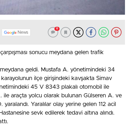
0
News
a çarpışması sonucu meydana gelen trafik
 meydana geldi. Mustafa A. yönetimindeki 34
arayolunun ilçe girişindeki kavşakta Simav
etimindeki 45 V 8343 plakalı otomobil ile
. ile araçta yolcu olarak bulunan Gülseren A. ve
 yaralandı. Yaralılar olay yerine gelen 112 acil
Hastanesine sevk edilerek tedavi altına alındı.
ttı.