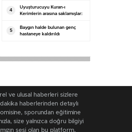
Uyuşturucuyu Kuran-ı
4
Kerimlerin arasına saklamışlar:
5 tutuklama
Baygın halde bulunan genç
5
hastaneye kaldırıldı
25 11:41
- Güncelleme Tarihi: 8 Haziran 2025 11:41
ar