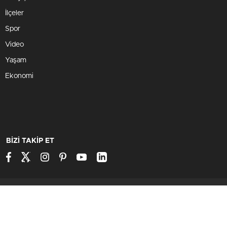
İlçeler
Spor
Video
Yaşam
Ekonomi
BİZİ TAKİP ET
Kütahya'dan Haber
Marka Flower Çiçekçi
2026, Tüm Hakkı
Saklıdır.