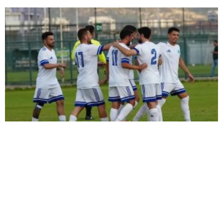
ŞİMŞEK İLK HAZIRLIK MAÇINDAN
GALİBİYETLE AYRILDI