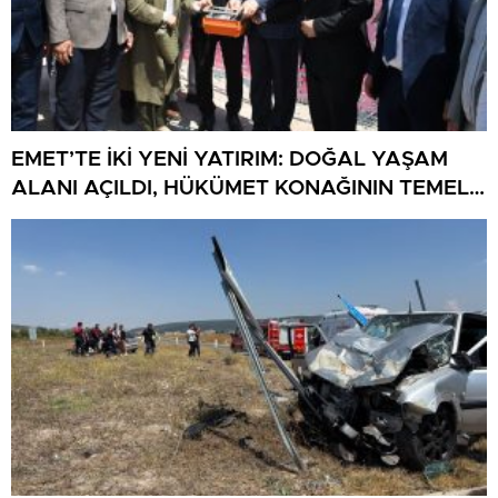
EMET’TE İKİ YENİ YATIRIM: DOĞAL YAŞAM
ALANI AÇILDI, HÜKÜMET KONAĞININ TEMELİ
ATILDI