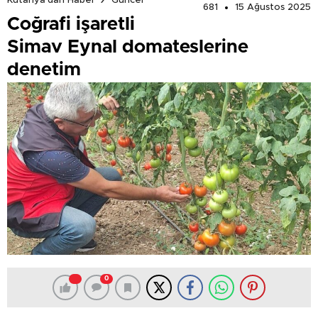
Kütahya'dan Haber
Güncel
681
15 Ağustos 2025
Coğrafi işaretli
Simav Eynal domateslerine
denetim
0