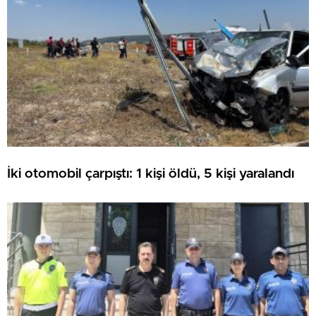
İki otomobil çarpıştı: 1 kişi öldü, 5 kişi yaralandı