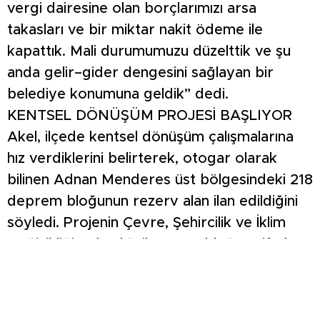
vergi dairesine olan borçlarımızı arsa
takasları ve bir miktar nakit ödeme ile
kapattık. Mali durumumuzu düzelttik ve şu
anda gelir–gider dengesini sağlayan bir
belediye konumuna geldik” dedi.
KENTSEL DÖNÜŞÜM PROJESİ BAŞLIYOR
Akel, ilçede kentsel dönüşüm çalışmalarına
hız verdiklerini belirterek, otogar olarak
bilinen Adnan Menderes üst bölgesindeki 218
deprem bloğunun rezerv alan ilan edildiğini
söyledi. Projenin Çevre, Şehircilik ve İklim
Değişikliği Bakanlığı ile yürütüldüğünü ifade
eden Akel, görüşmelerin sürdüğünü dile
getirdi. Proje kapsamında bölgedeki
konutların depreme dayanıklı hale