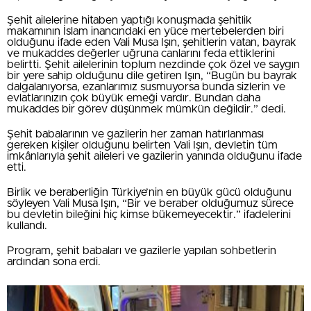
Şehit ailelerine hitaben yaptığı konuşmada şehitlik
makamının İslam inancındaki en yüce mertebelerden biri
olduğunu ifade eden Vali Musa Işın, şehitlerin vatan, bayrak
ve mukaddes değerler uğruna canlarını feda ettiklerini
belirtti. Şehit ailelerinin toplum nezdinde çok özel ve saygın
bir yere sahip olduğunu dile getiren Işın, “Bugün bu bayrak
dalgalanıyorsa, ezanlarımız susmuyorsa bunda sizlerin ve
evlatlarınızın çok büyük emeği vardır. Bundan daha
mukaddes bir görev düşünmek mümkün değildir.” dedi.
Şehit babalarının ve gazilerin her zaman hatırlanması
gereken kişiler olduğunu belirten Vali Işın, devletin tüm
imkânlarıyla şehit aileleri ve gazilerin yanında olduğunu ifade
etti.
Birlik ve beraberliğin Türkiye’nin en büyük gücü olduğunu
söyleyen Vali Musa Işın, “Bir ve beraber olduğumuz sürece
bu devletin bileğini hiç kimse bükemeyecektir.” ifadelerini
kullandı.
Program, şehit babaları ve gazilerle yapılan sohbetlerin
ardından sona erdi.