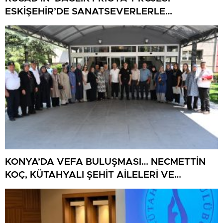
ESKİŞEHİR’DE SANATSEVERLERLE
BULUŞUYOR
KONYA’DA VEFA BULUŞMASI… NECMETTİN
KOÇ, KÜTAHYALI ŞEHİT AİLELERİ VE
GAZİLERİ AĞIRLADI