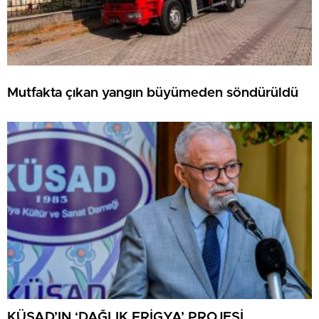
Mutfakta çıkan yangın büyümeden söndürüldü
KÜSAD’IN ‘DAĞLIK FRİGYA’ PROJESİ