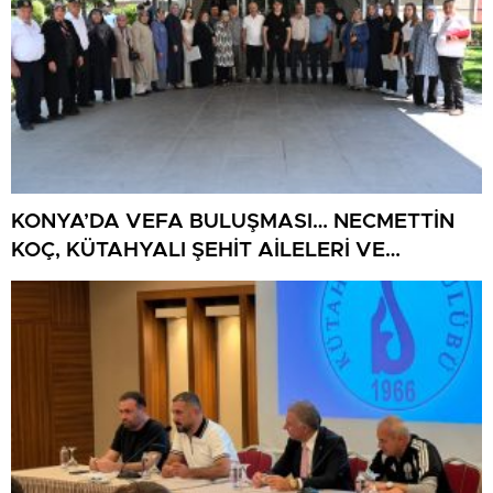
KONYA’DA VEFA BULUŞMASI… NECMETTİN
KOÇ, KÜTAHYALI ŞEHİT AİLELERİ VE
GAZİLERİ AĞIRLADI