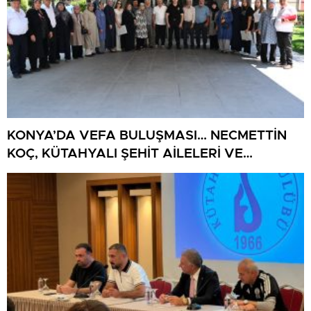
KONYA’DA VEFA BULUŞMASI… NECMETTİN
KOÇ, KÜTAHYALI ŞEHİT AİLELERİ VE
GAZİLERİ AĞIRLADI