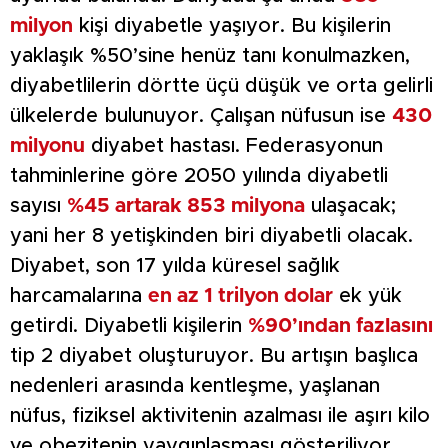
milyon
kişi diyabetle yaşıyor. Bu kişilerin
yaklaşık %50’sine henüz tanı konulmazken,
diyabetlilerin dörtte üçü düşük ve orta gelirli
ülkelerde bulunuyor. Çalışan nüfusun ise
430
milyonu
diyabet hastası. Federasyonun
tahminlerine göre 2050 yılında diyabetli
sayısı
%45 artarak 853 milyona
ulaşacak;
yani her 8 yetişkinden biri diyabetli olacak.
Diyabet, son 17 yılda küresel sağlık
harcamalarına
en az 1 trilyon dolar
ek yük
getirdi. Diyabetli kişilerin
%90’ından fazlasını
tip 2 diyabet oluşturuyor. Bu artışın başlıca
nedenleri arasında kentleşme, yaşlanan
nüfus, fiziksel aktivitenin azalması ile aşırı kilo
ve obezitenin yaygınlaşması gösteriliyor.