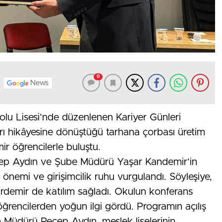
0
News
lu Lisesi’nde düzenlenen Kariyer Günleri
rı hikâyesine dönüştüğü tarhana çorbası üretim
ir öğrencilerle buluştu.
ecep Aydın ve Şube Müdürü Yaşar Kandemir’in
in önemi ve girişimcilik ruhu vurgulandı. Söyleşiye,
ırdemir de katılım sağladı. Okulun konferans
öğrencilerden yoğun ilgi gördü. Programın açılış
m Müdürü Recep Aydın, meslek liselerinin