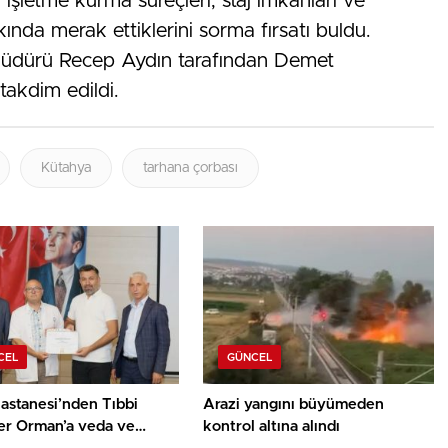
şletme kurma süreçleri, staj imkânları ve
kında merak ettiklerini sorma fırsatı buldu.
m Müdürü Recep Aydın tarafından Demet
takdim edildi.
Kütahya
tarhana çorbası
CEL
GÜNCEL
astanesi’nden Tıbbi
Arazi yangını büyümeden
er Orman’a veda ve
kontrol altına alındı