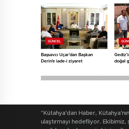
teşekk
GÜNCEL
GÜN
Başsavcı Uçar’dan Başkan
Gediz’i
Derin’e iade-i ziyaret
doğal 
"Kütahya’dan Haber, Kütahya’nın 
ulaştırmayı hedefliyor. Ekibimiz