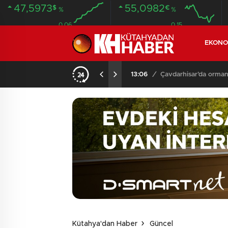
47,5973
55,0982
$
€
%
%
0.06
0.15
EKONO
13:06
/
Çavdarhisar’da orman
Kütahya'dan Haber
Güncel