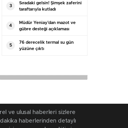
Sıradaki gelsin! Şimşek zaferini
3
taraftarıyla kutladı
Müdür Yeniay’dan mazot ve
4
gübre desteği açıklaması
76 derecelik termal su gün
5
yüzüne çıktı
 ve ulusal haberleri sizlere
 dakika haberlerinden detaylı