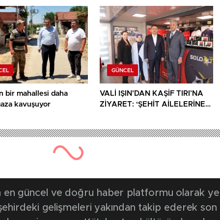
ür belgesi
CEL
GÜNCEL
n bir mahallesi daha
VALİ IŞIN’DAN KAŞİF TIRI’NA
gaza kavuşuyor
ZİYARET: ‘ŞEHİT AİLELERİNE
YÖNELİK HER DESTEK ÇOK
DEĞERLİ’
en güncel ve doğru haber platformu olarak yerel
, şehirdeki gelişmeleri yakından takip ederek son