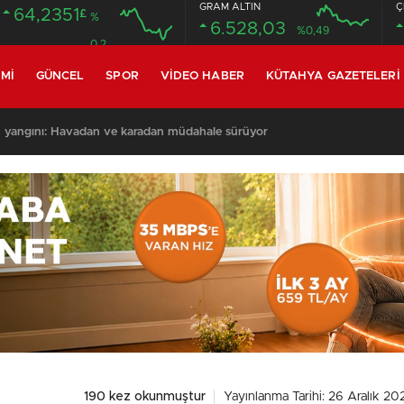
GRAM ALTIN
Ç
64,2351
£
%
6.528,03
%0,49
0.2
MI
GÜNCEL
SPOR
VIDEO HABER
KÜTAHYA GAZETELERI
 yangını: Havadan ve karadan müdahale sürüyor
190 kez okunmuştur
Yayınlanma Tarihi: 26 Aralık 20