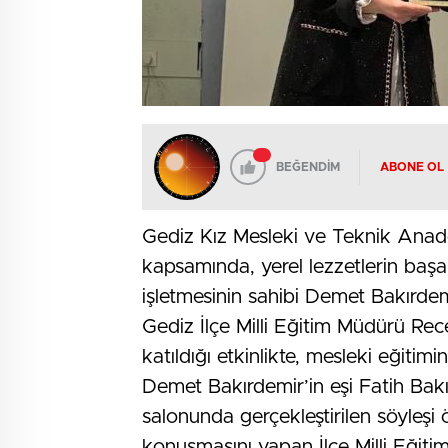
BEĞENDİM
ABONE OL
Gediz Kız Mesleki ve Teknik Anado
kapsamında, yerel lezzetlerin başa
işletmesinin sahibi Demet Bakırdem
Gediz İlçe Milli Eğitim Müdürü R
katıldığı etkinlikte, mesleki eğitim
Demet Bakırdemir’in eşi Fatih Bak
salonunda gerçekleştirilen söyleşi 
konuşmasını yapan İlçe Milli Eğiti