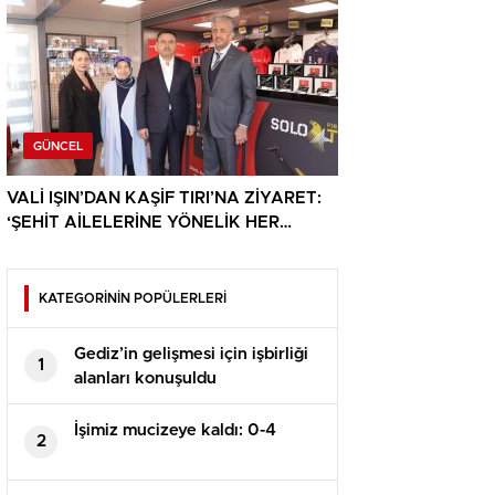
GÜNCEL
VALİ IŞIN’DAN KAŞİF TIRI’NA ZİYARET:
‘ŞEHİT AİLELERİNE YÖNELİK HER
DESTEK ÇOK DEĞERLİ’
KATEGORİNİN POPÜLERLERİ
Gediz’in gelişmesi için işbirliği
1
alanları konuşuldu
İşimiz mucizeye kaldı: 0-4
2