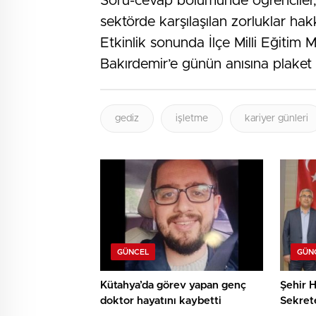
Soru-cevap bölümünde öğrenciler, i
sektörde karşılaşılan zorluklar hak
Etkinlik sonunda İlçe Milli Eğiti
Bakırdemir’e günün anısına plaket 
gediz
işletme
kariyer günleri
GÜNCEL
GÜN
Kütahya’da görev yapan genç
Şehir H
doktor hayatını kaybetti
Sekret