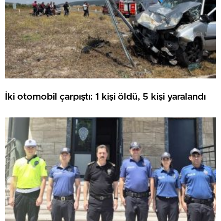
İki otomobil çarpıştı: 1 kişi öldü, 5 kişi yaralandı