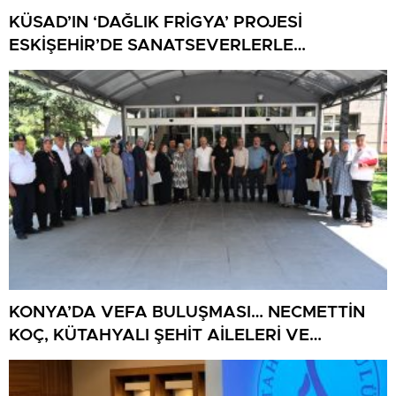
KÜSAD’IN ‘DAĞLIK FRİGYA’ PROJESİ
ESKİŞEHİR’DE SANATSEVERLERLE
BULUŞUYOR
KONYA’DA VEFA BULUŞMASI… NECMETTİN
KOÇ, KÜTAHYALI ŞEHİT AİLELERİ VE
GAZİLERİ AĞIRLADI