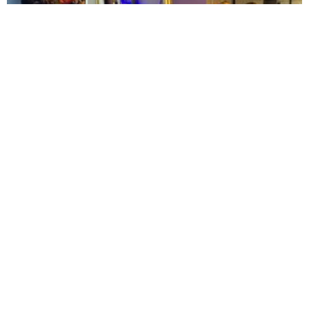
KOMŞULARI ÖLDÜĞÜNÜ SANDI, YAŞLI KADINI
ÇÖP YIĞINININ ARASINDA BULUNDU