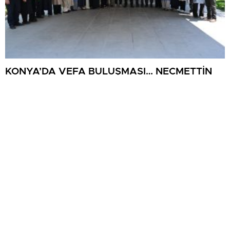
KONYA’DA VEFA BULUŞMASI… NECMETTİN
KOÇ, KÜTAHYALI ŞEHİT AİLELERİ VE
GAZİLERİ AĞIRLADI