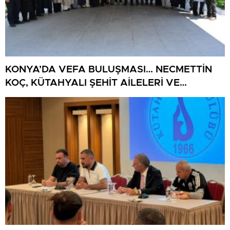
KONYA’DA VEFA BULUŞMASI… NECMETTİN
KOÇ, KÜTAHYALI ŞEHİT AİLELERİ VE
GAZİLERİ AĞIRLADI