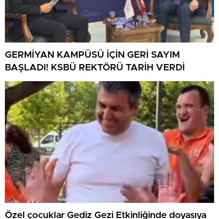
GERMİYAN KAMPÜSÜ İÇİN GERİ SAYIM
BAŞLADI! KSBÜ REKTÖRÜ TARİH VERDİ
Özel çocuklar Gediz Gezi Etkinliğinde doyasıya